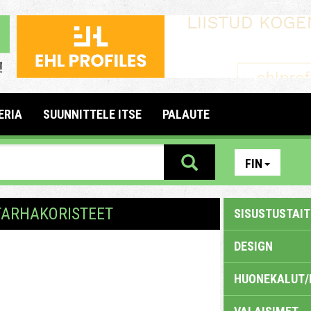
ERIA
SUUNNITTELE ITSE
PALAUTE
FIN
UTARHAKORISTEET
SISUSTUSTAITE
DESIGN
HUONEKALUT/