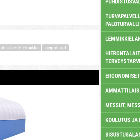
PUHDISTUSVÄ
TURVAPALVELU
PALOTURVALL
LEMMIKKIELÄ
uihkulähdetekniikka
kivipatsaat
HIERONTALAIT
TERVEYSTARV
ERGONOMISET
AMMATTILAIS
MESSUT, MES
KOULUTUS JA
SISUSTUSALAN