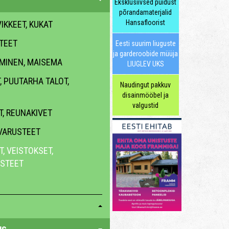
Eksklusiivsed puidust
põrandamaterjalid
Hansafloorist
KKEET, KUKAT
TEET
Eesti suurim liuguste
ja garderoobide müüja
MINEN, MAISEMA
LIUGLEV UKS
 PUUTARHA TALOT,
Naudingut pakkuv
disainmööbel ja
valgustid
, REUNAKIVET
 VARUSTEET
, VEISTOKSET,
STEET