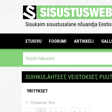
ETUSIVU
FOORUMI
ARTIKKELI
GALL
SUIHKULÄHTEET, VEISTOKSET, PU
YRITYKSET
1 - 10 teemat 74'st