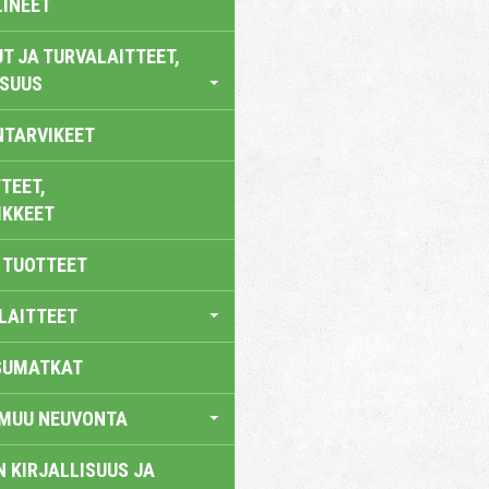
LINEET
T JA TURVALAITTEET,
ISUUS
NTARVIKEET
TEET,
IKKEET
 TUOTTEET
LAITTEET
SUMATKAT
 MUU NEUVONTA
 KIRJALLISUUS JA