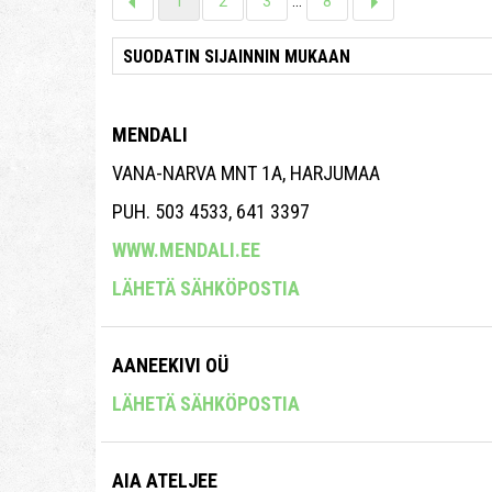
1
2
3
...
8
MENDALI
VANA-NARVA MNT 1A, HARJUMAA
PUH. 503 4533, 641 3397
WWW.MENDALI.EE
LÄHETÄ SÄHKÖPOSTIA
AANEEKIVI OÜ
LÄHETÄ SÄHKÖPOSTIA
AIA ATELJEE