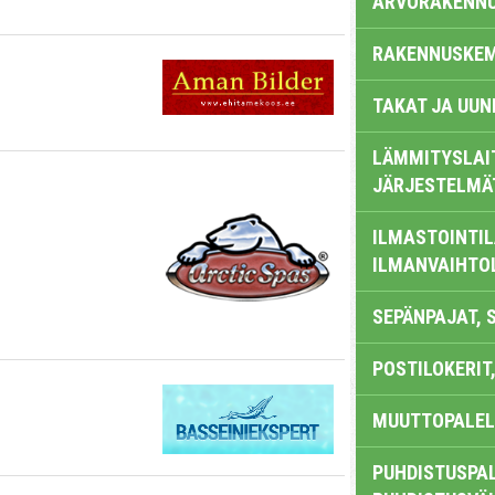
ARVORAKENN
RAKENNUSKEM
TAKAT JA UUN
LÄMMITYSLAI
JÄRJESTELMÄ
ILMASTOINTIL
ILMANVAIHTO
SEPÄNPAJAT, 
POSTILOKERIT,
MUUTTOPALEL
PUHDISTUSPAL