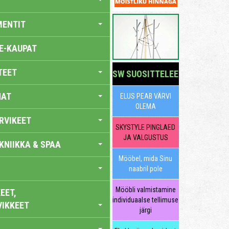
MENTIT
E-KAUPAT
TEET
SW SUOSITTELEE
NAT
ELUS PEAB VÄRVI
OLEMA
RVIKEET
SKYSTYLE PINGLAED
JA VALGUSTUS
KNIIKKA & SPAA
Mööbel, mida Sinu
naabril pole
Mööbli valmistamine
EET,
individuaalse tellimuse
VIKKEET
järgi