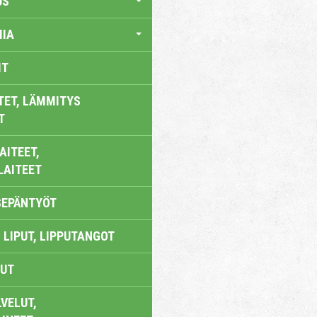
US
IA
IT
TET, LÄMMITYS
T
AITEET,
LAITEET
SEPÄNTYÖT
 LIPUT, LIPPUTANGOT
UT
VELUT,