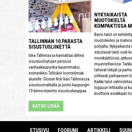
NYKYAIKAISTA
MUOTOKIELTÄ
KOMPAKTISSA 
Barro-talot on kehitett
muotokielen ja materi
TALLINNAN 10 PARASTA
SISUSTUSLIIKETTÄ
pohjalta. Nykyaikaista
edustavat talot ovat k
Idea Tallinnassa kannattaa lähteä
monikäyttöisiä, jatkuva
sisustuslöytöjen perässä
muunneltavissa. Tarkk
vanhaakaupunkia kauemmaksi,
taitavat tekijät ja parh
esimerkiksi Telliskivi loomelinnak -
johtavat parhaaseen l
alueelle. Glorian Koti kävi Tallinnassa
Kaikki talot valmisteta
sisustusmatkalla ja poimi kaupungin
loppuun tehtaalla ja ku
10 kiinnostavinta sisustuskauppaa.
koottuna asiakkaan tont
KATSO LISÄÄ
ETUSIVU
FOORUMI
ARTIKKELI
SUUN