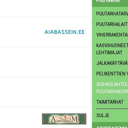
PUUTARHA
PUUTARHATARVI
PUUTARHALAIT
VIHERRAKENTA
KASVIHUONEET,
LEHTIMAJAT
JALKAKÄYTÄVÄT
PELIKENTTIEN
SUIHKULÄHTEET
PUUTARHAKORI
TAIMITARHAT
SULJE