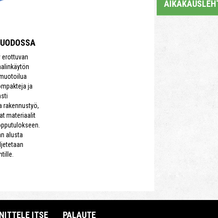
AIKAKAUSLEH
MUODOSSA
y erottuvan
aalinkäytön
 muotoilua
ompakteja ja
sti
a rakennustyö,
aat materiaalit
opputulokseen.
an alusta
ljetetaan
ille.
NITTELE ITSE
PALAUTE