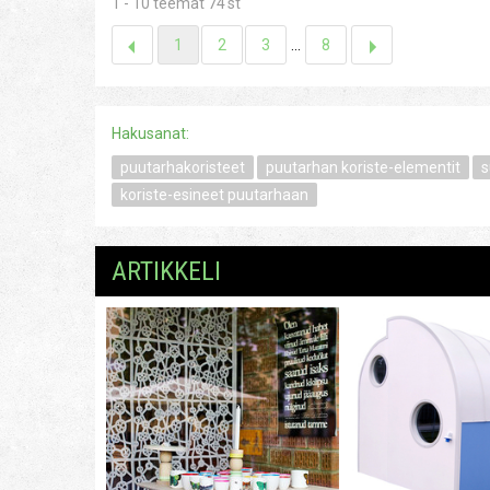
1 - 10 teemat 74'st
1
2
3
...
8
Hakusanat:
puutarhakoristeet
puutarhan koriste-elementit
s
koriste-esineet puutarhaan
ARTIKKELI