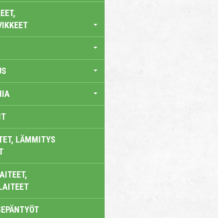
EET,
VIKKEET
US
IA
IT
TET, LÄMMITYS
T
AITEET,
LAITEET
SEPÄNTYÖT