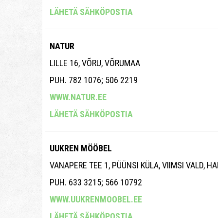
LÄHETÄ SÄHKÖPOSTIA
NATUR
LILLE 16, VÕRU, VÕRUMAA
PUH. 782 1076; 506 2219
WWW.NATUR.EE
LÄHETÄ SÄHKÖPOSTIA
UUKREN MÖÖBEL
VANAPERE TEE 1, PÜÜNSI KÜLA, VIIMSI VALD, 
PUH. 633 3215; 566 10792
WWW.UUKRENMOOBEL.EE
LÄHETÄ SÄHKÖPOSTIA