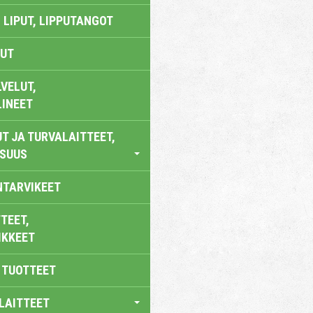
 LIPUT, LIPPUTANGOT
UT
VELUT,
LINEET
T JA TURVALAITTEET,
ISUUS
NTARVIKEET
TEET,
IKKEET
 TUOTTEET
LAITTEET