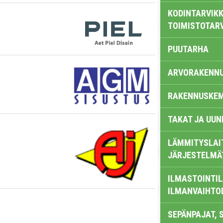
KODINTARVIKK
TOIMISTOTAR
PUUTARHA
ARVORAKENN
RAKENNUSKEM
TAKAT JA UUN
LÄMMITYSLAI
JÄRJESTELMÄ
ILMASTOINTIL
ILMANVAIHTO
SEPÄNPAJAT, 