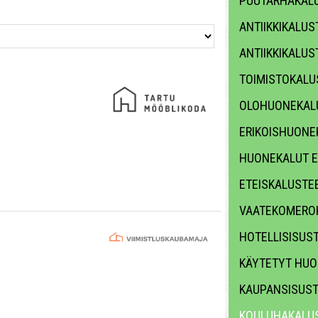
PUUTARHAKALU
ANTIIKKIKALUS
ANTIIKKIKALUS
TOIMISTOKALU
OLOHUONEKAL
ERIKOISHUONE
HUONEKALUT E
ETEISKALUSTE
VAATEKOMERO
HOTELLISISUS
KÄYTETYT HUO
KAUPANSISUS
KOULUHAKALUS