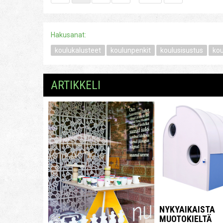
Hakusanat:
koulukalusteet
koulunpenkit
koulusisustus
ko
ARTIKKELI
NYKYAIKAISTA
MUOTOKIELTÄ