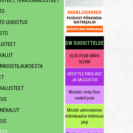
STEET, TERASSIKALUSTEET
TO
TO UUDISTUS
STO
SW SUOSITTELEE
USTEET
KALUT
ELUS PEAB VÄRVI
OLEMA
RIKOISTILAUKSESTA
SKYSTYLE PINGLAED
ET
JA VALGUSTUS
KALUSTEET
Mööbel, mida Sinu
naabril pole
TUS
NEKALUT
Mööbli valmistamine
individuaalse tellimuse
TUS
järgi
TO,