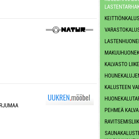
LASTENTARHA
KEITTIÖNKALU
VARASTOKALU
LASTENHUONE
MAKUUHUONEK
KALVASTO LII
HOUNEKALUJE
KALUSTEEN VA
HUONEKALUTAR
HARJUMAA
PEHMEÄ KALV
RAVITSEMISLII
SAUNAKALUSTE