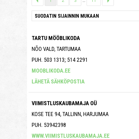
1
2
3
...
11
TARTU MÖÖBLIKODA
NÕO VALD, TARTUMAA
PUH. 503 1313; 514 2291
MOOBLIKODA.EE
LÄHETÄ SÄHKÖPOSTIA
VIIMISTLUSKAUBAMAJA OÜ
KOSE TEE 94, TALLINN, HARJUMAA
PUH. 53942398
WWW.VIIMISTLUSKAUBAMAJA.EE