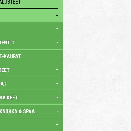
ALUSTEET
MENTIT
E-KAUPAT
TEET
NAT
RVIKEET
KNIIKKA & SPAA