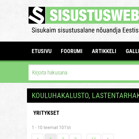
ETUSIVU
FOORUMI
ARTIKKELI
GALL
KOULUHAKALUSTO, LASTENTARHA
YRITYKSET
1 - 10 teemat 101'st