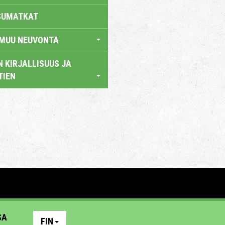
SUMATKAT
 MUU NEUVONTA
 KIRJALLISUUS JA
TIEN
SA
FIN