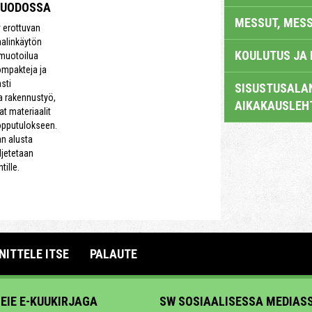
MUODOSSA
MESSUT, MES
y erottuvan
aalinkäytön
KOULUTUS JA
 muotoilua
ompakteja ja
sti
SISUSTUSALAN
a rakennustyö,
AIKAKAUSLEH
aat materiaalit
opputulokseen.
an alusta
ljetetaan
ille.
NITTELE ITSE
PALAUTE
MEIE E-KUUKIRJAGA
SW SOSIAALISESSA MEDIAS