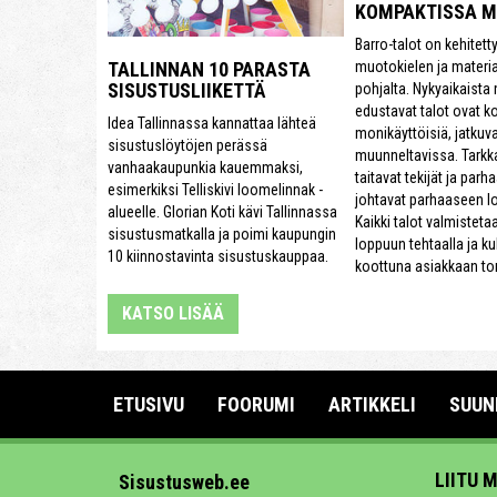
KOMPAKTISSA 
Barro-talot on kehitett
muotokielen ja materi
TALLINNAN 10 PARASTA
SISUSTUSLIIKETTÄ
pohjalta. Nykyaikaista
edustavat talot ovat k
Idea Tallinnassa kannattaa lähteä
monikäyttöisiä, jatkuva
sisustuslöytöjen perässä
muunneltavissa. Tarkk
vanhaakaupunkia kauemmaksi,
taitavat tekijät ja parh
esimerkiksi Telliskivi loomelinnak -
johtavat parhaaseen l
alueelle. Glorian Koti kävi Tallinnassa
Kaikki talot valmisteta
sisustusmatkalla ja poimi kaupungin
loppuun tehtaalla ja ku
10 kiinnostavinta sisustuskauppaa.
koottuna asiakkaan tont
KATSO LISÄÄ
ETUSIVU
FOORUMI
ARTIKKELI
SUUN
LIITU 
Sisustusweb.ee