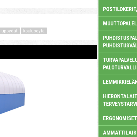
POSTILOKERIT,
MUUTTOPALEL
ulupöydät
koulupöytä
PUHDISTUSPAL
PUHDISTUSVÄ
TURVAPALVELU
PALOTURVALL
LEMMIKKIELÄ
HIERONTALAIT
TERVEYSTARV
ERGONOMISET
AMMATTILAIS