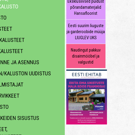
Eksklusiivsed puidust
KALUSTO
põrandamaterjalid
Hansafloorist
STO
Eesti suurim liuguste
STEET
ja garderoobide müüja
LIUGLEV UKS
KALUSTEET
Naudingut pakkuv
ALUSTEET
disainmööbel ja
KENNE JA ASENNUS
valgustid
N/KALUSTON UUDISTUS
LMISTAJAT
VIKKEET
ASTO
KKEIDEN SISUSTUS
ET,