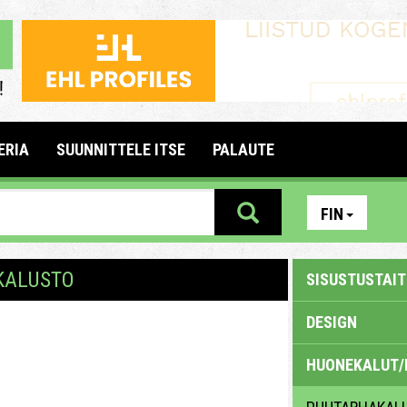
ERIA
SUUNNITTELE ITSE
PALAUTE
FIN
KALUSTO
SISUSTUSTAITE
DESIGN
HUONEKALUT/