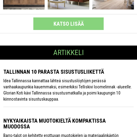
KATSO LISÄÄ
ARTIKKELI
TALLINNAN 10 PARASTA SISUSTUSLIIKETTÄ
Idea Tallinnassa kannattaa lähteä sisustuslöytöjen perässä
vanhaakaupunkia kauemmaksi, esimerkiksi Telliskivi loomelinnak -alueelle.
Glorian Koti kävi Tallinnassa sisustusmatkalla ja poimi kaupungin 10
kiinnostavinta sisustuskauppaa.
NYKYAIKAISTA MUOTOKIELTÄ KOMPAKTISSA
MUODOSSA
Barro-talot on kehitetty erottuvan muotokielen ja materiaalinkäytön