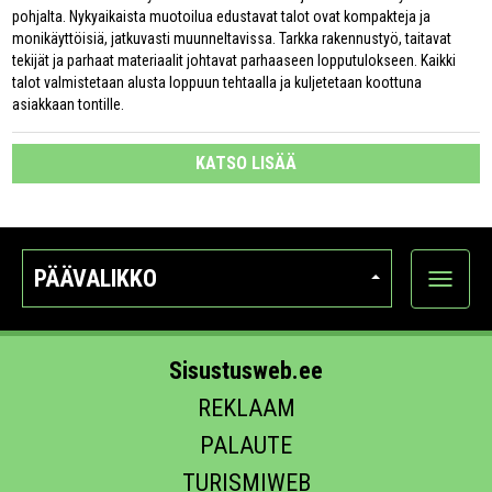
pohjalta. Nykyaikaista muotoilua edustavat talot ovat kompakteja ja
monikäyttöisiä, jatkuvasti muunneltavissa. Tarkka rakennustyö, taitavat
tekijät ja parhaat materiaalit johtavat parhaaseen lopputulokseen. Kaikki
talot valmistetaan alusta loppuun tehtaalla ja kuljetetaan koottuna
asiakkaan tontille.
KATSO LISÄÄ
PÄÄVALIKKO
Näytä
kategori
Sisustusweb.ee
REKLAAM
PALAUTE
TURISMIWEB