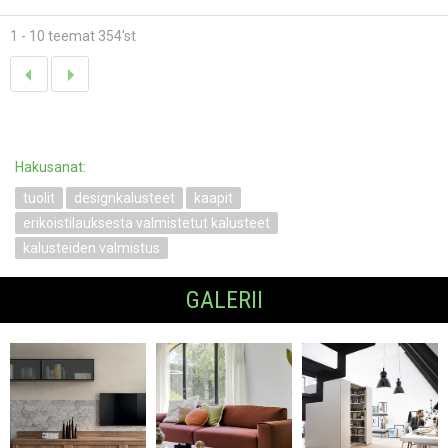
1 - 10 teemat 354'st
Hakusanat:
tuolit
designkalusteet
kaapit
erikoistilauksesta valmistetut kalusteet
kalusteiden valmistus
GALERII