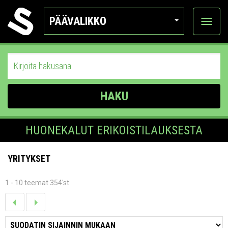
PÄÄVALIKKO
Näytä
kategor
HAKU
HUONEKALUT ERIKOISTILAUKSESTA
YRITYKSET
1 - 10 teemat 354'st