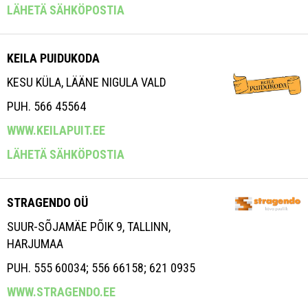
LÄHETÄ SÄHKÖPOSTIA
KEILA PUIDUKODA
KESU KÜLA, LÄÄNE NIGULA VALD
PUH. 566 45564
WWW.KEILAPUIT.EE
LÄHETÄ SÄHKÖPOSTIA
STRAGENDO OÜ
SUUR-SÕJAMÄE PÕIK 9, TALLINN,
HARJUMAA
PUH. 555 60034; 556 66158; 621 0935
WWW.STRAGENDO.EE