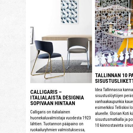
TALLINNAN 10 P
SISUSTUSLIIKET
Idea Tallinnassa kanna
CALLIGARIS –
sisustuslöytöjen perä
ITALIALAISTA DESIGNIA
vanhaakaupunkia kau
SOPIVAAN HINTAAN
esimerkiksi Telliskivi 
Calligaris on italialainen
alueelle. Glorian Koti k
huonekaluvalmistaja vuodesta 1923
sisustusmatkalla ja p
lähtien. Tuotannon pääpaino on
10 kiinnostavinta sis
ruokailuryhmien valmistuksessa,