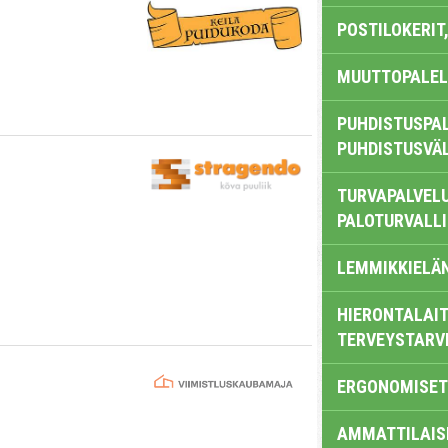
POSTILOKERIT,
MUUTTOPALEL
PUHDISTUSPAL
PUHDISTUSVÄ
TURVAPALVELU
PALOTURVALL
LEMMIKKIELÄ
HIERONTALAIT
TERVEYSTARV
ERGONOMISET
AMMATTILAIS