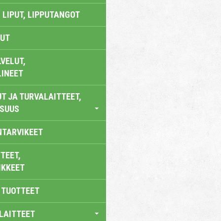
 LIPUT, LIPPUTANGOT
UT
VELUT,
LINEET
T JA TURVALAITTEET,
ISUUS
NTARVIKEET
TEET,
IKKEET
 TUOTTEET
LAITTEET