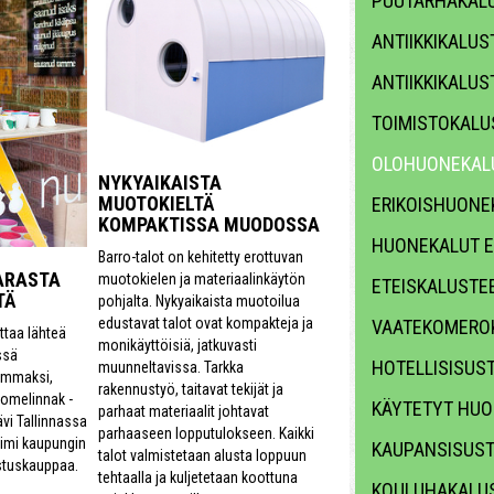
PUUTARHAKALU
ANTIIKKIKALUS
ANTIIKKIKALUS
TOIMISTOKALU
OLOHUONEKAL
NYKYAIKAISTA
MUOTOKIELTÄ
ERIKOISHUONE
KOMPAKTISSA MUODOSSA
HUONEKALUT E
Barro-talot on kehitetty erottuvan
ARASTA
muotokielen ja materiaalinkäytön
ETEISKALUSTE
TÄ
pohjalta. Nykyaikaista muotoilua
edustavat talot ovat kompakteja ja
VAATEKOMERO
ttaa lähteä
monikäyttöisiä, jatkuvasti
ssä
HOTELLISISUS
muunneltavissa. Tarkka
emmaksi,
rakennustyö, taitavat tekijät ja
loomelinnak -
KÄYTETYT HUO
parhaat materiaalit johtavat
ävi Tallinnassa
parhaaseen lopputulokseen. Kaikki
oimi kaupungin
KAUPANSISUS
talot valmistetaan alusta loppuun
ustuskauppaa.
tehtaalla ja kuljetetaan koottuna
KOULUHAKALUS