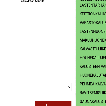
asiakkaan tontille.
LASTENTARHA
KEITTIÖNKALU
VARASTOKALU
LASTENHUONE
MAKUUHUONEK
KALVASTO LII
HOUNEKALUJE
KALUSTEEN VA
HUONEKALUTAR
PEHMEÄ KALV
RAVITSEMISLII
SAUNAKALUSTE