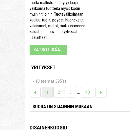
mutta mallistosta löytyy laaja
valikoima tuotteita myös kodin
muihin tiloihin. Tuotevalikoimaan
kuuluu: tuolit, pöydät, huonekalut,
valaisimet, matot, makuuhuoneen
kalusteet, sohvat ja tyylikkäät
lisälaitteet.
KATSO LISÄÄ...
YRITYKSET
1 - 10 teemat 395'st
1
2
3
...
40
DISAINERKÖÖGID