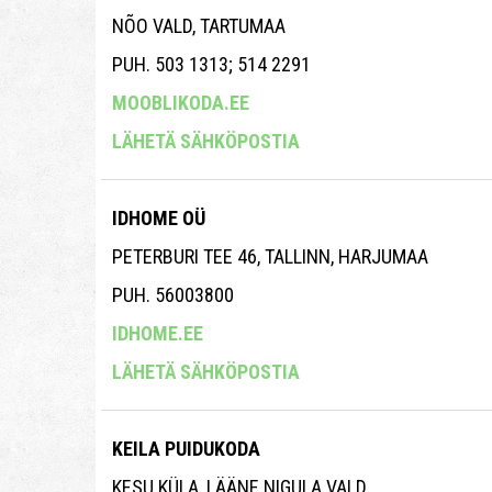
NÕO VALD, TARTUMAA
PUH. 503 1313; 514 2291
MOOBLIKODA.EE
LÄHETÄ SÄHKÖPOSTIA
IDHOME OÜ
PETERBURI TEE 46, TALLINN, HARJUMAA
PUH. 56003800
IDHOME.EE
LÄHETÄ SÄHKÖPOSTIA
KEILA PUIDUKODA
KESU KÜLA, LÄÄNE NIGULA VALD