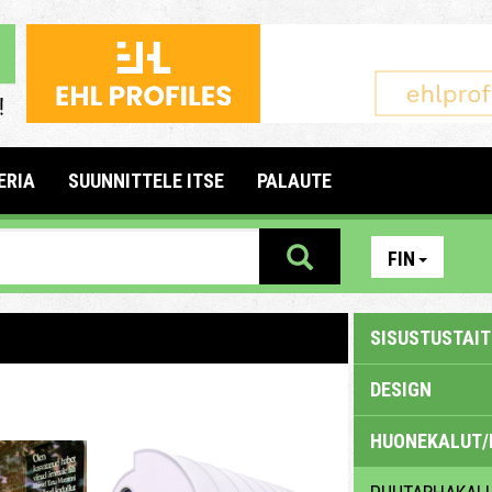
ERIA
SUUNNITTELE ITSE
PALAUTE
FIN
SISUSTUSTAITE
DESIGN
HUONEKALUT/