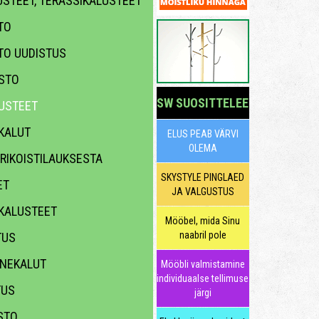
STEET, TERASSIKALUSTEET
TO
TO UUDISTUS
STO
SW SUOSITTELEE
USTEET
KALUT
ELUS PEAB VÄRVI
OLEMA
RIKOISTILAUKSESTA
SKYSTYLE PINGLAED
ET
JA VALGUSTUS
KALUSTEET
Mööbel, mida Sinu
naabril pole
TUS
NEKALUT
Mööbli valmistamine
individuaalse tellimuse
TUS
järgi
TO,