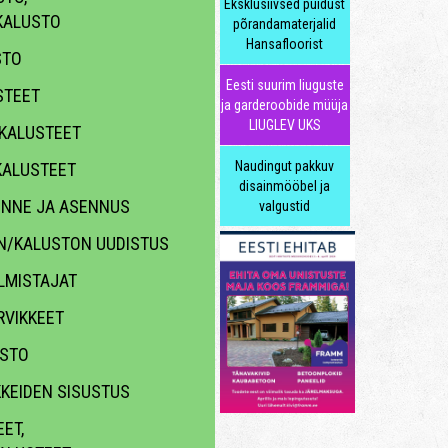
Eksklusiivsed puidust
KALUSTO
põrandamaterjalid
Hansafloorist
STO
Eesti suurim liuguste
STEET
ja garderoobide müüja
LIUGLEV UKS
KALUSTEET
Naudingut pakkuv
ALUSTEET
disainmööbel ja
KENNE JA ASENNUS
valgustid
N/KALUSTON UUDISTUS
LMISTAJAT
VIKKEET
ASTO
KKEIDEN SISUSTUS
ET,