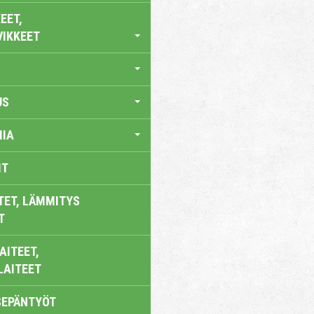
EET,
VIKKEET
US
IA
IT
TET, LÄMMITYS
T
AITEET,
LAITEET
SEPÄNTYÖT