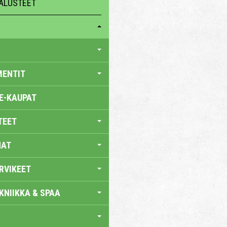
ALUSTEET
MENTIT
E-KAUPAT
TEET
NAT
RVIKEET
KNIIKKA & SPAA