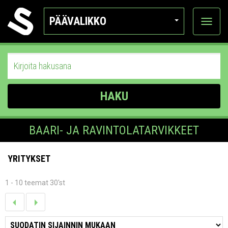
PÄÄVALIKKO
Näytä
kategor
HAKU
BAARI- JA RAVINTOLATARVIKKEET
YRITYKSET
1 - 10 teemat 30'st