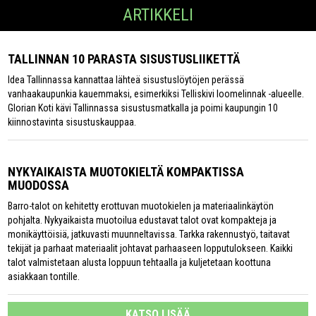
ARTIKKELI
TALLINNAN 10 PARASTA SISUSTUSLIIKETTÄ
Idea Tallinnassa kannattaa lähteä sisustuslöytöjen perässä
vanhaakaupunkia kauemmaksi, esimerkiksi Telliskivi loomelinnak -alueelle.
Glorian Koti kävi Tallinnassa sisustusmatkalla ja poimi kaupungin 10
kiinnostavinta sisustuskauppaa.
NYKYAIKAISTA MUOTOKIELTÄ KOMPAKTISSA
MUODOSSA
Barro-talot on kehitetty erottuvan muotokielen ja materiaalinkäytön
pohjalta. Nykyaikaista muotoilua edustavat talot ovat kompakteja ja
monikäyttöisiä, jatkuvasti muunneltavissa. Tarkka rakennustyö, taitavat
tekijät ja parhaat materiaalit johtavat parhaaseen lopputulokseen. Kaikki
talot valmistetaan alusta loppuun tehtaalla ja kuljetetaan koottuna
asiakkaan tontille.
KATSO LISÄÄ