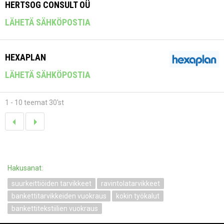
HERTSOG CONSULT OÜ
LÄHETÄ SÄHKÖPOSTIA
HEXAPLAN
LÄHETÄ SÄHKÖPOSTIA
1 - 10 teemat 30'st
Hakusanat:
suurkeittiöiden tarvikkeet
ravintolatarvikkeet
bankettitarvikkeiden vuokraus
kokin työkalut
bankettitekstiilien vuokraus