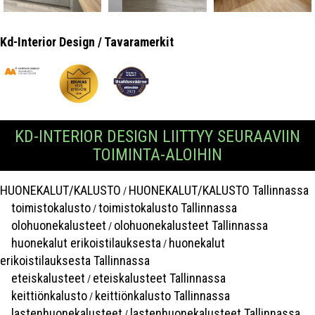
Kd-Interior Design / Tavaramerkit
KD-INTERIOR DESIGN LIITTYY SEURAAVIIN
TOIMINTA-ALOIHIN
HUONEKALUT/KALUSTO
HUONEKALUT/KALUSTO Tallinnassa
/
toimistokalusto
toimistokalusto Tallinnassa
/
olohuonekalusteet
olohuonekalusteet Tallinnassa
/
huonekalut erikoistilauksesta
huonekalut
/
erikoistilauksesta Tallinnassa
eteiskalusteet
eteiskalusteet Tallinnassa
/
keittiönkalusto
keittiönkalusto Tallinnassa
/
lastenhuonekalusteet
lastenhuonekalusteet Tallinnassa
/