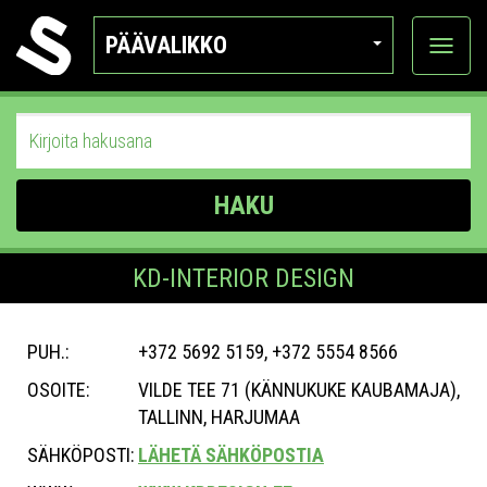
PÄÄVALIKKO
Näytä
kategor
HAKU
KD-INTERIOR DESIGN
PUH.:
+372 5692 5159, +372 5554 8566
OSOITE:
VILDE TEE 71 (KÄNNUKUKE KAUBAMAJA),
TALLINN, HARJUMAA
SÄHKÖPOSTI:
LÄHETÄ SÄHKÖPOSTIA