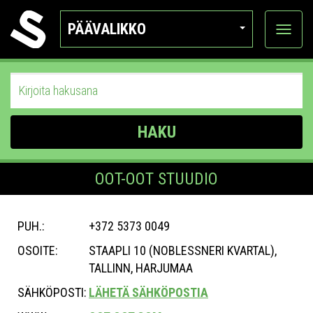
PÄÄVALIKKO
Näytä
kategor
HAKU
OOT-OOT STUUDIO
PUH.:
+372 5373 0049
OSOITE:
STAAPLI 10 (NOBLESSNERI KVARTAL),
TALLINN, HARJUMAA
SÄHKÖPOSTI:
LÄHETÄ SÄHKÖPOSTIA