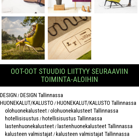
OOT-OOT STUUDIO LIITTYY SEURAAVIIN
TOIMINTA-ALOIHIN
DESIGN
DESIGN Tallinnassa
/
HUONEKALUT/KALUSTO
HUONEKALUT/KALUSTO Tallinnassa
/
olohuonekalusteet
olohuonekalusteet Tallinnassa
/
hotellisisustus
hotellisisustus Tallinnassa
/
lastenhuonekalusteet
lastenhuonekalusteet Tallinnassa
/
kalusteen valmistajat
kalusteen valmistajat Tallinnassa
/