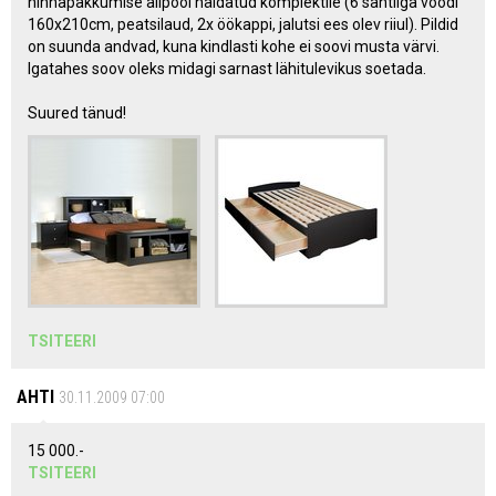
hinnapakkumise allpool näidatud komplektile (6 sahtliga voodi
160x210cm, peatsilaud, 2x öökappi, jalutsi ees olev riiul). Pildid
on suunda andvad, kuna kindlasti kohe ei soovi musta värvi.
Igatahes soov oleks midagi sarnast lähitulevikus soetada.
Suured tänud!
TSITEERI
AHTI
30.11.2009 07:00
15 000.-
TSITEERI