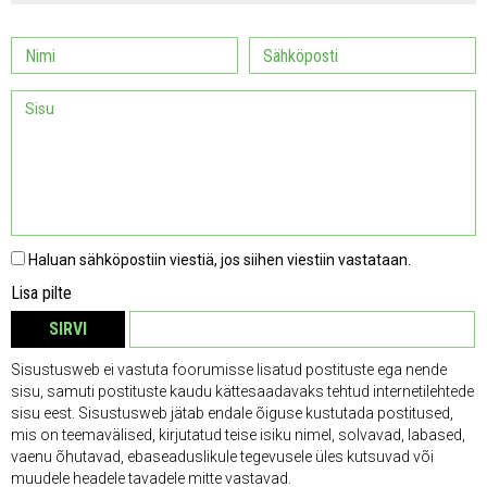
Haluan sähköpostiin viestiä, jos siihen viestiin vastataan.
Lisa pilte
SIRVI
EEMALDA
Sisustusweb ei vastuta foorumisse lisatud postituste ega nende
sisu, samuti postituste kaudu kättesaadavaks tehtud internetilehtede
sisu eest. Sisustusweb jätab endale õiguse kustutada postitused,
mis on teemavälised, kirjutatud teise isiku nimel, solvavad, labased,
vaenu õhutavad, ebaseaduslikule tegevusele üles kutsuvad või
muudele headele tavadele mitte vastavad.