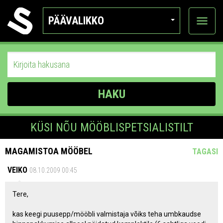
PÄÄVALIKKO
Näytä
kategor
HAKU
KÜSI NÕU MÖÖBLISPETSIALISTILT
MAGAMISTOA MÖÖBEL
TAGASI
VEIKO
08.10.2009 00:45
Tere,
kas keegi puusepp/mööbli valmistaja võiks teha umbkaudse