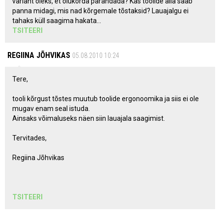
variant oleks, et olukorda parandada? Kas toolide alla saab
panna midagi, mis nad kõrgemale tõstaksid? Lauajalgu ei
tahaks küll saagima hakata...
TSITEERI
REGIINA JÕHVIKAS
05.08.2010 10:24
Tere,
tooli kõrgust tõstes muutub toolide ergonoomika ja siis ei ole
mugav enam seal istuda.
Ainsaks võimaluseks näen siin lauajala saagimist.
Tervitades,
Regiina Jõhvikas
TSITEERI