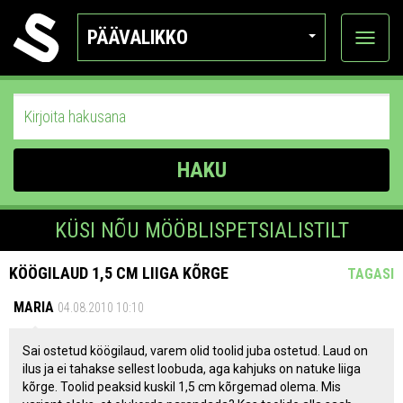
PÄÄVALIKKO
Näytä
kategor
HAKU
KÜSI NÕU MÖÖBLISPETSIALISTILT
KÖÖGILAUD 1,5 CM LIIGA KÕRGE
TAGASI
MARIA
04.08.2010 10:10
Sai ostetud köögilaud, varem olid toolid juba ostetud. Laud on
ilus ja ei tahakse sellest loobuda, aga kahjuks on natuke liiga
kõrge. Toolid peaksid kuskil 1,5 cm kõrgemad olema. Mis