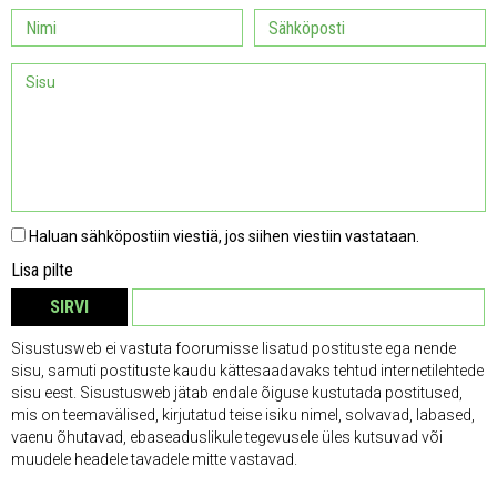
Haluan sähköpostiin viestiä, jos siihen viestiin vastataan.
Lisa pilte
SIRVI
EEMALDA
Sisustusweb ei vastuta foorumisse lisatud postituste ega nende
sisu, samuti postituste kaudu kättesaadavaks tehtud internetilehtede
sisu eest. Sisustusweb jätab endale õiguse kustutada postitused,
mis on teemavälised, kirjutatud teise isiku nimel, solvavad, labased,
vaenu õhutavad, ebaseaduslikule tegevusele üles kutsuvad või
muudele headele tavadele mitte vastavad.