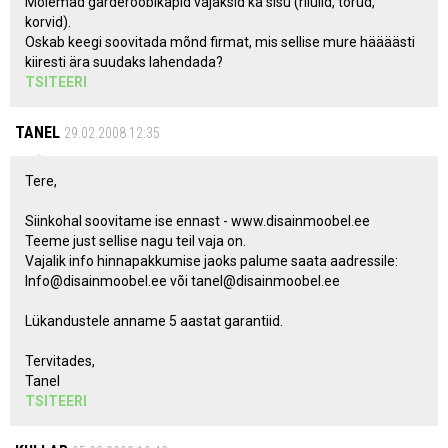
Mõlemad garderoobikapid vajaksid ka sisu (riiulid, torud,
korvid).
Oskab keegi soovitada mõnd firmat, mis sellise mure häääästi
kiiresti ära suudaks lahendada?
TSITEERI
TANEL
29.02.2008 12:35
Tere,
Siinkohal soovitame ise ennast - www.disainmoobel.ee
Teeme just sellise nagu teil vaja on.
Vajalik info hinnapakkumise jaoks palume saata aadressile:
Info@disainmoobel.ee või tanel@disainmoobel.ee
Lükandustele anname 5 aastat garantiid.
Tervitades,
Tanel
TSITEERI