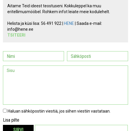
Aitame Teid ideest teostuseni. Kokkuleppel ka muu
eritellimusmööbel. Rohkem infot leiate meie kodulehelt.
Helista ja küsi lisa: 56 491 922 |
HENE
| Saada e-mail:
info@hene.ee
TSITEERI
Haluan sähköpostiin viestiä, jos siihen viestiin vastataan.
Lisa pilte
SIRVI
EEMALDA