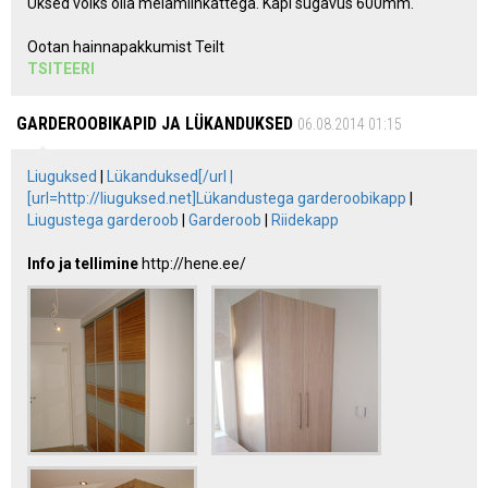
Uksed võiks olla melamiinkattega. Kapi sügavus 600mm.
Ootan hainnapakkumist Teilt
TSITEERI
GARDEROOBIKAPID JA LÜKANDUKSED
06.08.2014 01:15
Liuguksed
|
Lükanduksed[/url |
[url=http://liuguksed.net]Lükandustega garderoobikapp
|
Liugustega garderoob
|
Garderoob
|
Riidekapp
Info ja tellimine
http://hene.ee/