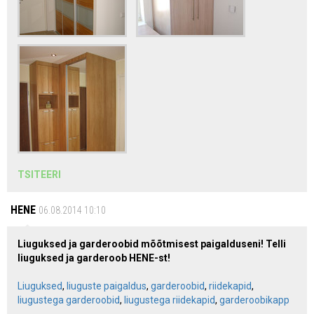
TSITEERI
HENE
06.08.2014 10:10
Liuguksed ja garderoobid mõõtmisest paigalduseni! Telli
liuguksed ja garderoob HENE-st!
Liuguksed
,
liuguste paigaldus
,
garderoobid
,
riidekapid
,
liugustega garderoobid
,
liugustega riidekapid
,
garderoobikapp