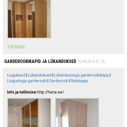
TSITEERI
GARDEROOBIKAPID JA LÜKANDUKSED
06.08.2014 01:18
Liuguksed
|
Lükanduksed
|
Lükandustega garderoobikapp
|
Liugustega garderoob
|
Garderoob
|
Riidekapp
Info ja tellimine
http://hene.ee/