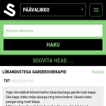
PÄÄVALIKKO
Näytä
kategor
HAKU
SOOVITA HEAD ...
LÜKANDUSTEGA GARDEROOBIKAPID
TAGASI
TIIT
28.02.2008 10:29
Vaja võimalikult kiiresti kahte lükandustega garderoobi kappi.
Üks kapp oleks nelja uksega ning teine kolme. Uksed oleks
peegel ning matt klaas.