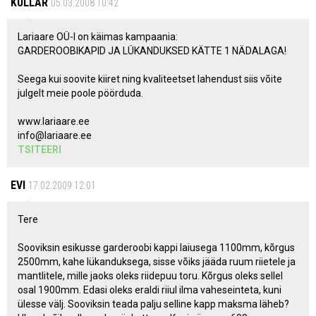
KULLAR
05.03.2008 10:42
Lariaare OÜ-l on käimas kampaania:
GARDEROOBIKAPID JA LÜKANDUKSED KÄTTE 1 NÄDALAGA!
Seega kui soovite kiiret ning kvaliteetset lahendust siis võite
julgelt meie poole pöörduda.
www.lariaare.ee
info@lariaare.ee
TSITEERI
EVI
17.02.2009 12:01
Tere
Sooviksin esikusse garderoobi kappi laiusega 1100mm, kõrgus
2500mm, kahe lükanduksega, sisse võiks jääda ruum riietele ja
mantlitele, mille jaoks oleks riidepuu toru. Kõrgus oleks sellel
osal 1900mm. Edasi oleks eraldi riiul ilma vaheseinteta, kuni
ülesse välj. Sooviksin teada palju selline kapp maksma läheb?