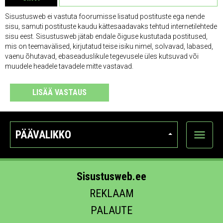
Sisustusweb ei vastuta foorumisse lisatud postituste ega nende
sisu, samuti postituste kaudu kättesaadavaks tehtud internetilehtede
sisu eest. Sisustusweb jätab endale õiguse kustutada postitused,
mis on teemavälised, kirjutatud teise isiku nimel, solvavad, labased,
vaenu õhutavad, ebaseaduslikule tegevusele üles kutsuvad või
muudele headele tavadele mitte vastavad.
LISÄÄ VASTAUS
PÄÄVALIKKO
Näytä
kategori
Sisustusweb.ee
REKLAAM
PALAUTE