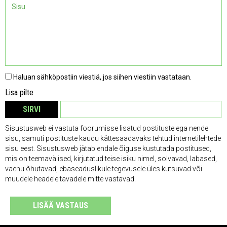
Haluan sähköpostiin viestiä, jos siihen viestiin vastataan.
Lisa pilte
SIRVI
EEMALDA
Sisustusweb ei vastuta foorumisse lisatud postituste ega nende
sisu, samuti postituste kaudu kättesaadavaks tehtud internetilehtede
sisu eest. Sisustusweb jätab endale õiguse kustutada postitused,
mis on teemavälised, kirjutatud teise isiku nimel, solvavad, labased,
vaenu õhutavad, ebaseaduslikule tegevusele üles kutsuvad või
muudele headele tavadele mitte vastavad.
LISÄÄ VASTAUS