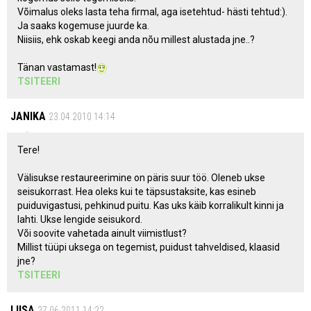
Võimalus oleks lasta teha firmal, aga isetehtud- hästi tehtud:).
Ja saaks kogemuse juurde ka.
Niisiis, ehk oskab keegi anda nõu millest alustada jne..?
Tänan vastamast!
TSITEERI
JANIKA
23.04.2010 14:14
Tere!
Välisukse restaureerimine on päris suur töö. Oleneb ukse
seisukorrast. Hea oleks kui te täpsustaksite, kas esineb
puiduvigastusi, pehkinud puitu. Kas uks käib korralikult kinni ja
lahti. Ukse lengide seisukord.
Või soovite vahetada ainult viimistlust?
Millist tüüpi uksega on tegemist, puidust tahveldised, klaasid
jne?
TSITEERI
LIISA
27.06.2011 14:22