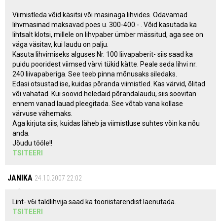
Viimistleda võid käsitsi või masinaga lihvides. Odavamad
lihvmasinad maksavad poes u. 300-400.- . Võid kasutada ka
lihtsalt klotsi, millele on lihvpaber ümber mässitud, aga see on
väga väsitav, kui laudu on palju.
Kasuta lihvimiseks alguses Nr. 100 liivapaberit- siis saad ka
puidu pooridest viimsed värvi tükid kätte. Peale seda lihvi nr.
240 liivapaberiga. See teeb pinna mõnusaks siledaks.
Edasi otsustad ise, kuidas põranda viimistled. Kas värvid, õlitad
või vahatad. Kui soovid heledaid põrandalaudu, siis soovitan
ennem vanad lauad pleegitada. See võtab vana kollase
värvuse vähemaks.
Aga kirjuta siis, kuidas läheb ja viimistluse suhtes võin ka nõu
anda.
Jõudu tööle!!
TSITEERI
JANIKA
24.10.2007 22:02
Lint- v6i taldlihvija saad ka tooriistarendist laenutada.
TSITEERI