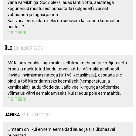
vana värvikihiga. Soov oleks lauad lahti võtta, aastatega
kogunenud mustusest puhastada (külgedelt), värvist
vabastada ja tagasi panna.
Kas värvi eemaldamiseks on sobivaim kasutada kuumaõhu
püstolit?
TSITEERI
ÜLO
23.10.2007 22:35
Mõte on ideaalne, aga praktiliselt ilma mehaanilise mõjutuseta
ei saa ju naelutatud laudu tervelt kätte. Võimalik pealtpoolt
lihvida lihvimismasinatega (lint või ketaslihvija), et saada sile
pind ja töö kiirendamiseks keemiliselt (temperatuur ja
kemikaalid) laudu töödelda. Jääb veel kiirguriga töötlemise
võimalus värvi eemaldamiseks, kui siledus pole esmatähtis.
TSITEERI
JANIKA
24.10.2007 11:32
Lihtsam on , kui ennem eemaldad lauad ja siis ükshaaval
puhastad.