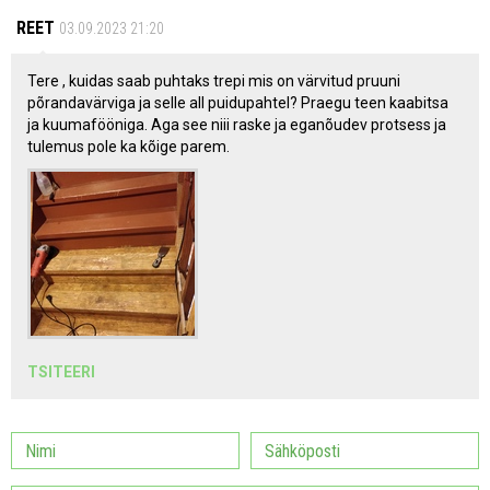
REET
03.09.2023 21:20
Tere , kuidas saab puhtaks trepi mis on värvitud pruuni
põrandavärviga ja selle all puidupahtel? Praegu teen kaabitsa
ja kuumafööniga. Aga see niii raske ja eganõudev protsess ja
tulemus pole ka kõige parem.
TSITEERI