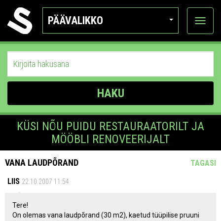
PÄÄVALIKKO
Näytä
kategor
HAKU
KÜSI NÕU PUIDU RESTAURAATORILT JA
MÖÖBLI RENOVEERIJALT
VANA LAUDPÕRAND
TAGASI
LIIS
22.10.2007 11:54
Tere!
On olemas vana laudpõrand (30 m2), kaetud tüüpilise pruuni