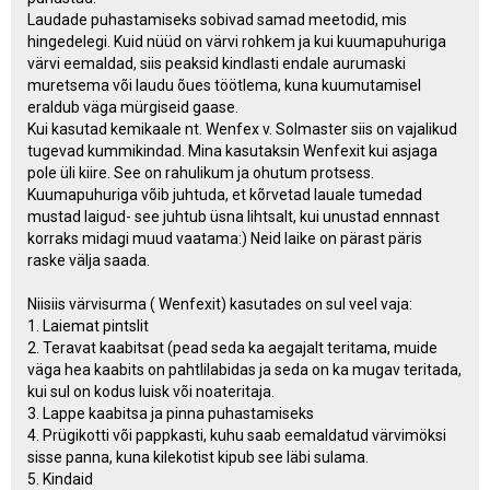
Laudade puhastamiseks sobivad samad meetodid, mis
hingedelegi. Kuid nüüd on värvi rohkem ja kui kuumapuhuriga
värvi eemaldad, siis peaksid kindlasti endale aurumaski
muretsema või laudu õues töötlema, kuna kuumutamisel
eraldub väga mürgiseid gaase.
Kui kasutad kemikaale nt. Wenfex v. Solmaster siis on vajalikud
tugevad kummikindad. Mina kasutaksin Wenfexit kui asjaga
pole üli kiire. See on rahulikum ja ohutum protsess.
Kuumapuhuriga võib juhtuda, et kõrvetad lauale tumedad
mustad laigud- see juhtub üsna lihtsalt, kui unustad ennnast
korraks midagi muud vaatama:) Neid laike on pärast päris
raske välja saada.
Niisiis värvisurma ( Wenfexit) kasutades on sul veel vaja:
1. Laiemat pintslit
2. Teravat kaabitsat (pead seda ka aegajalt teritama, muide
väga hea kaabits on pahtlilabidas ja seda on ka mugav teritada,
kui sul on kodus luisk või noateritaja.
3. Lappe kaabitsa ja pinna puhastamiseks
4. Prügikotti või pappkasti, kuhu saab eemaldatud värvimöksi
sisse panna, kuna kilekotist kipub see läbi sulama.
5. Kindaid