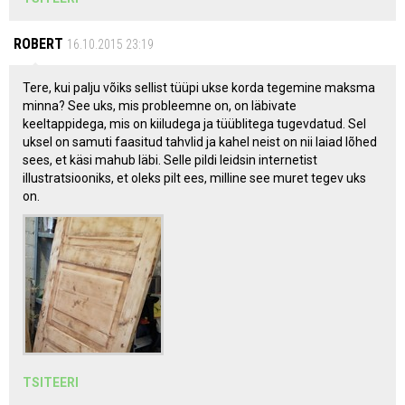
ROBERT
16.10.2015 23:19
Tere, kui palju võiks sellist tüüpi ukse korda tegemine maksma
minna? See uks, mis probleemne on, on läbivate
keeltappidega, mis on kiiludega ja tüüblitega tugevdatud. Sel
uksel on samuti faasitud tahvlid ja kahel neist on nii laiad lõhed
sees, et käsi mahub läbi. Selle pildi leidsin internetist
illustratsiooniks, et oleks pilt ees, milline see muret tegev uks
on.
TSITEERI