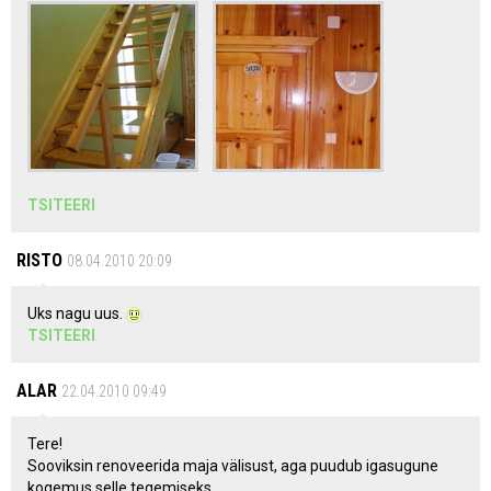
TSITEERI
RISTO
08.04.2010 20:09
Uks nagu uus.
TSITEERI
ALAR
22.04.2010 09:49
Tere!
Sooviksin renoveerida maja välisust, aga puudub igasugune
kogemus selle tegemiseks.