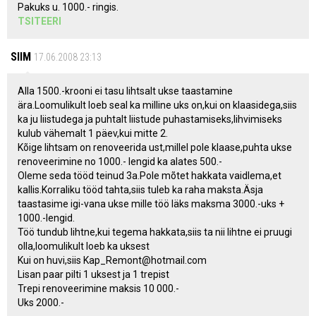
Pakuks u. 1000.- ringis.
TSITEERI
SIIM
17.06.2008 23:13
Alla 1500.-krooni ei tasu lihtsalt ukse taastamine
ära.Loomulikult loeb seal ka milline uks on,kui on klaasidega,siis
ka ju liistudega ja puhtalt liistude puhastamiseks,lihvimiseks
kulub vähemalt 1 päev,kui mitte 2.
Kõige lihtsam on renoveerida ust,millel pole klaase,puhta ukse
renoveerimine no 1000.- lengid ka alates 500.-
Oleme seda tööd teinud 3a.Pole mõtet hakkata vaidlema,et
kallis.Korraliku tööd tahta,siis tuleb ka raha maksta.Äsja
taastasime igi-vana ukse mille töö läks maksma 3000.-uks +
1000.-lengid.
Töö tundub lihtne,kui tegema hakkata,siis ta nii lihtne ei pruugi
olla,loomulikult loeb ka uksest
Kui on huvi,siis Kap_Remont@hotmail.com
Lisan paar pilti 1 uksest ja 1 trepist
Trepi renoveerimine maksis 10 000.-
Uks 2000.-