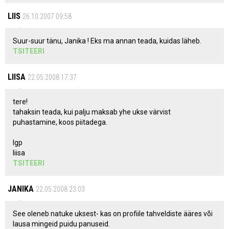
LIIS
26.10.2007 09:58
Suur-suur tänu, Janika ! Eks ma annan teada, kuidas läheb.
TSITEERI
LIISA
22.05.2008 17:37
tere!
tahaksin teada, kui palju maksab yhe ukse värvist
puhastamine, koos piitadega.
lgp
liisa
TSITEERI
JANIKA
22.05.2008 23:03
See oleneb natuke uksest- kas on profiile tahveldiste ääres või
lausa mingeid puidu panuseid.