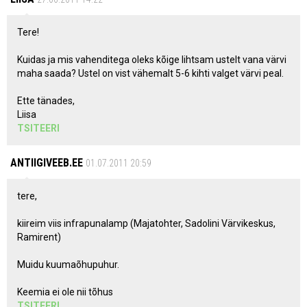
Tere!
Kuidas ja mis vahenditega oleks kõige lihtsam ustelt vana värvi
maha saada? Ustel on vist vähemalt 5-6 kihti valget värvi peal.
Ette tänades,
Liisa
TSITEERI
ANTIIGIVEEB.EE
01.07.2011 20:59
tere,
kiireim viis infrapunalamp (Majatohter, Sadolini Värvikeskus,
Ramirent)
Muidu kuumaõhupuhur.
Keemia ei ole nii tõhus
TSITEERI