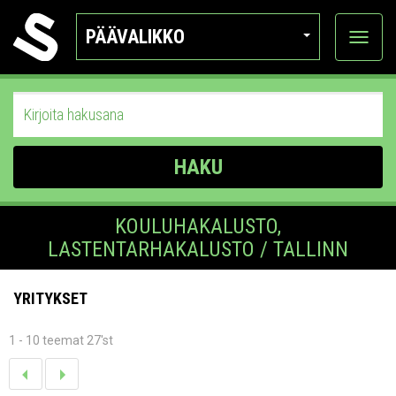
PÄÄVALIKKO
Näytä
kategor
HAKU
KOULUHAKALUSTO,
LASTENTARHAKALUSTO / TALLINN
YRITYKSET
1 - 10 teemat 27'st