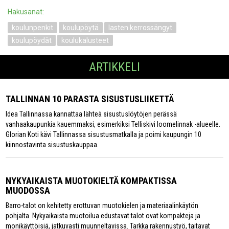
Hakusanat:
koulunpenkit
koulupöytä
lasten kerrossängyt
koulupöydät
koulukalusteet
ARTIKKELI
TALLINNAN 10 PARASTA SISUSTUSLIIKETTÄ
Idea Tallinnassa kannattaa lähteä sisustuslöytöjen perässä
vanhaakaupunkia kauemmaksi, esimerkiksi Telliskivi loomelinnak -alueelle.
Glorian Koti kävi Tallinnassa sisustusmatkalla ja poimi kaupungin 10
kiinnostavinta sisustuskauppaa.
NYKYAIKAISTA MUOTOKIELTÄ KOMPAKTISSA
MUODOSSA
Barro-talot on kehitetty erottuvan muotokielen ja materiaalinkäytön
pohjalta. Nykyaikaista muotoilua edustavat talot ovat kompakteja ja
monikäyttöisiä, jatkuvasti muunneltavissa. Tarkka rakennustyö, taitavat