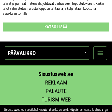
tekijät ja parhaat materiaalit johtavat parhaaseen lopputulokseen. Kaikki
talot valmistetaan alusta loppuun tehtaalla ja kuljetetaan koottuna
asiakkaan tontille.
KATSO LISÄÄ
PÄÄVALIKKO
Näytä
kategori
Sisustusweb.ee
REKLAAM
PALAUTE
TURISMIWEB
EHITUS.EE
Sisustusweb.ee veebilehel kasutatakse küpsiseid. Küpsistest saate loobuda igal