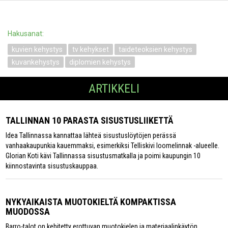
Hakusanat:
kuvien kehystys
tv kehykset
taideteoksien kehystys
kuvankehystys
diplomien kehystys
ARTIKKELI
TALLINNAN 10 PARASTA SISUSTUSLIIKETTÄ
Idea Tallinnassa kannattaa lähteä sisustuslöytöjen perässä
vanhaakaupunkia kauemmaksi, esimerkiksi Telliskivi loomelinnak -alueelle.
Glorian Koti kävi Tallinnassa sisustusmatkalla ja poimi kaupungin 10
kiinnostavinta sisustuskauppaa.
NYKYAIKAISTA MUOTOKIELTÄ KOMPAKTISSA
MUODOSSA
Barro-talot on kehitetty erottuvan muotokielen ja materiaalinkäytön