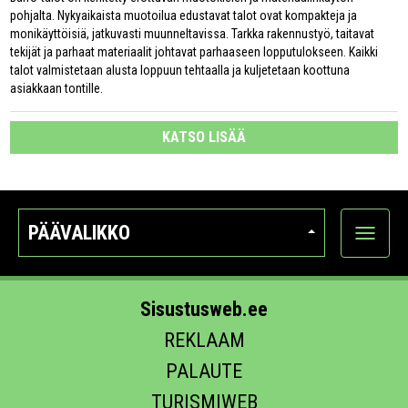
pohjalta. Nykyaikaista muotoilua edustavat talot ovat kompakteja ja
monikäyttöisiä, jatkuvasti muunneltavissa. Tarkka rakennustyö, taitavat
tekijät ja parhaat materiaalit johtavat parhaaseen lopputulokseen. Kaikki
talot valmistetaan alusta loppuun tehtaalla ja kuljetetaan koottuna
asiakkaan tontille.
KATSO LISÄÄ
PÄÄVALIKKO
Näytä
kategori
Sisustusweb.ee
REKLAAM
PALAUTE
TURISMIWEB