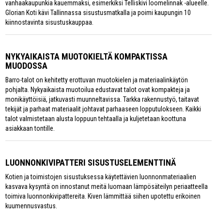
vanhaakaupunkia kauemmaksi, esimerkiksi Telliskivi loomelinnak -alueelle.
Glorian Koti kävi Tallinnassa sisustusmatkalla ja poimi kaupungin 10
kiinnostavinta sisustuskauppaa.
NYKYAIKAISTA MUOTOKIELTÄ KOMPAKTISSA
MUODOSSA
Barro-talot on kehitetty erottuvan muotokielen ja materiaalinkäytön
pohjalta. Nykyaikaista muotoilua edustavat talot ovat kompakteja ja
monikäyttöisiä, jatkuvasti muunneltavissa. Tarkka rakennustyö, taitavat
tekijät ja parhaat materiaalit johtavat parhaaseen lopputulokseen. Kaikki
talot valmistetaan alusta loppuun tehtaalla ja kuljetetaan koottuna
asiakkaan tontille.
LUONNONKIVIPATTERI SISUSTUSELEMENTTINÄ
Kotien ja toimistojen sisustuksessa käytettävien luonnonmateriaalien
kasvava kysyntä on innostanut meitä luomaan lämpösäteilyn periaatteella
toimiva luonnonkivipattereita. Kiven lämmittää siihen upotettu erikoinen
kuumennusvastus.