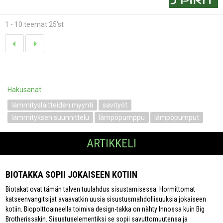
1 - 10 teemat 25'st
Hakusanat:
lämmityslaitteiden myynti
savityöt
lämmityksen suunnittelu
lämpöpumppu
lämpöpumput
ARTIKKELI
BIOTAKKA SOPII JOKAISEEN KOTIIN
Biotakat ovat tämän talven tuulahdus sisustamisessa. Hormittomat
katseenvangitsijat avaavatkin uusia sisustusmahdollisuuksia jokaiseen
kotiin. Biopolttoaineella toimiva design-takka on nähty Innossa kuin Big
Brotherissakin. Sisustuselementiksi se sopii savuttomuutensa ja