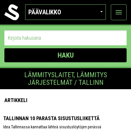
PÄÄVALIKKO
Näytä
kategor
HAKU
LÄMMITYSLAITET, LÄMMITYS
JÄRJESTELMÄT / TALLINN
ARTIKKELI
TALLINNAN 10 PARASTA SISUSTUSLIIKETTÄ
Idea Tallinnassa kannattaa lähteä sisustuslöytöjen perässä