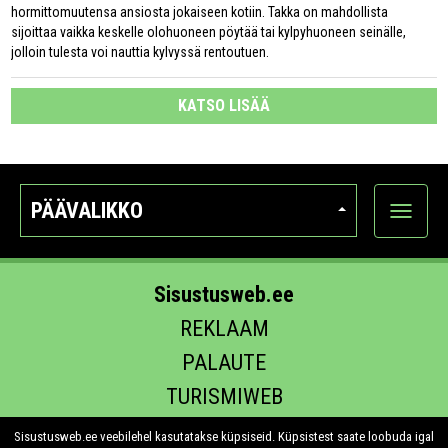
hormittomuutensa ansiosta jokaiseen kotiin. Takka on mahdollista
sijoittaa vaikka keskelle olohuoneen pöytää tai kylpyhuoneen seinälle,
jolloin tulesta voi nauttia kylvyssä rentoutuen.
KATSO LISÄÄ
PÄÄVALIKKO
Näytä
kategori
Sisustusweb.ee
REKLAAM
PALAUTE
TURISMIWEB
EHITUS.EE
Sisustusweb.ee veebilehel kasutatakse küpsiseid. Küpsistest saate loobuda igal