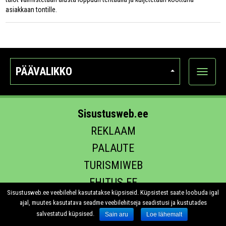
asiakkaan tontille.
PÄÄVALIKKO
Näytä
kategori
Sisustusweb.ee
REKLAAM
PALAUTE
TURISMIWEB
EHITUS.EE
Sisustusweb.ee veebilehel kasutatakse küpsiseid. Küpsistest saate loobuda igal
ajal, muutes kasutatava seadme veebilehitseja seadistusi ja kustutades
salvestatud küpsised.
Sain aru
Loe lähemalt