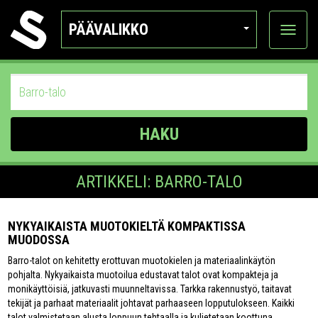
PÄÄVALIKKO
Näytä
kategor
HAKU
ARTIKKELI: BARRO-TALO
NYKYAIKAISTA MUOTOKIELTÄ KOMPAKTISSA
MUODOSSA
Barro-talot on kehitetty erottuvan muotokielen ja materiaalinkäytön
pohjalta. Nykyaikaista muotoilua edustavat talot ovat kompakteja ja
monikäyttöisiä, jatkuvasti muunneltavissa. Tarkka rakennustyö, taitavat
tekijät ja parhaat materiaalit johtavat parhaaseen lopputulokseen. Kaikki
talot valmistetaan alusta loppuun tehtaalla ja kuljetetaan koottuna