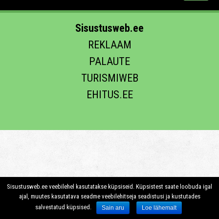
Sisustusweb.ee
REKLAAM
PALAUTE
TURISMIWEB
EHITUS.EE
Sisustusweb.ee veebilehel kasutatakse küpsiseid. Küpsistest saate loobuda igal
ajal, muutes kasutatava seadme veebilehitseja seadistusi ja kustutades
salvestatud küpsised.
Sain aru
Loe lähemalt