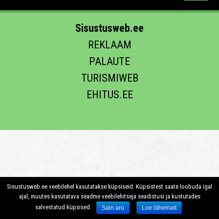
Sisustusweb.ee
REKLAAM
PALAUTE
TURISMIWEB
EHITUS.EE
Sisustusweb.ee veebilehel kasutatakse küpsiseid. Küpsistest saate loobuda igal
ajal, muutes kasutatava seadme veebilehitseja seadistusi ja kustutades
salvestatud küpsised.
Sain aru
Loe lähemalt