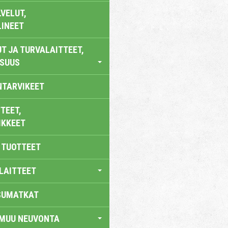
VELUT,
LINEET
T JA TURVALAITTEET,
ISUUS
NTARVIKEET
TEET,
IKKEET
 TUOTTEET
LAITTEET
SUMATKAT
 MUU NEUVONTA