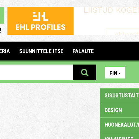
ERIA
SUUNNITTELE ITSE
PALAUTE
FIN
SISUSTUSTAITE
DESIGN
HUONEKALUT/