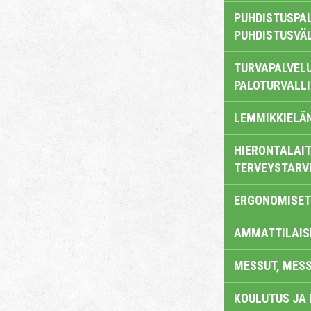
PUHDISTUSPAL
PUHDISTUSVÄ
TURVAPALVELU
PALOTURVALL
LEMMIKKIELÄ
HIERONTALAIT
TERVEYSTARV
ERGONOMISET
AMMATTILAIS
MESSUT, MES
KOULUTUS JA