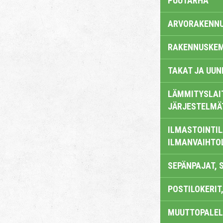
PUUTARHA
ARVORAKENN
RAKENNUSKEM
TAKAT JA UUN
LÄMMITYSLAI
JÄRJESTELMÄ
ILMASTOINTIL
ILMANVAIHTO
SEPÄNPAJAT, 
POSTILOKERIT,
MUUTTOPALEL