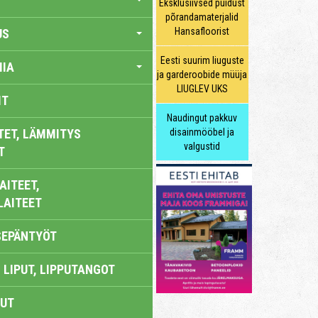
Eksklusiivsed puidust
põrandamaterjalid
Hansafloorist
US
Eesti suurim liuguste
IA
ja garderoobide müüja
LIUGLEV UKS
IT
Naudingut pakkuv
TET, LÄMMITYS
disainmööbel ja
valgustid
T
AITEET,
LAITEET
SEPÄNTYÖT
 LIPUT, LIPPUTANGOT
UT