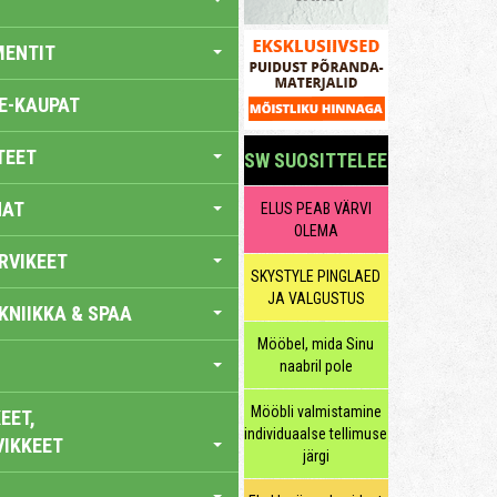
MENTIT
E-KAUPAT
TEET
SW SUOSITTELEE
NAT
ELUS PEAB VÄRVI
OLEMA
RVIKEET
SKYSTYLE PINGLAED
JA VALGUSTUS
KNIIKKA & SPAA
Mööbel, mida Sinu
naabril pole
Mööbli valmistamine
EET,
individuaalse tellimuse
VIKKEET
järgi