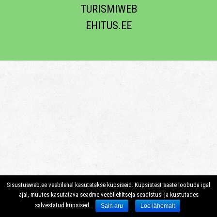
TURISMIWEB
EHITUS.EE
Sisustusweb.ee veebilehel kasutatakse küpsiseid. Küpsistest saate loobuda igal
ajal, muutes kasutatava seadme veebilehitseja seadistusi ja kustutades
salvestatud küpsised.
Sain aru
Loe lähemalt