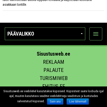
asiakkaan tontille.
PÄÄVALIKKO
Näytä
kategori
Sisustusweb.ee
REKLAAM
PALAUTE
TURISMIWEB
EHITUS.EE
Sisustusweb.ee veebilehel kasutatakse küpsiseid. Küpsistest saate loobuda igal
ajal, muutes kasutatava seadme veebilehitseja seadistusi ja kustutades
salvestatud küpsised.
Sain aru
Loe lähemalt