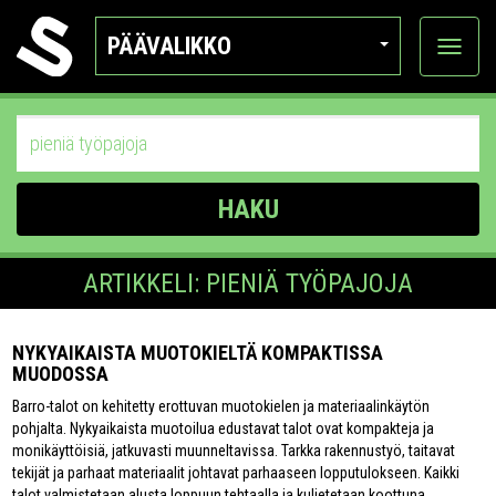
PÄÄVALIKKO
Näytä
kategor
HAKU
ARTIKKELI: PIENIÄ TYÖPAJOJA
NYKYAIKAISTA MUOTOKIELTÄ KOMPAKTISSA
MUODOSSA
Barro-talot on kehitetty erottuvan muotokielen ja materiaalinkäytön
pohjalta. Nykyaikaista muotoilua edustavat talot ovat kompakteja ja
monikäyttöisiä, jatkuvasti muunneltavissa. Tarkka rakennustyö, taitavat
tekijät ja parhaat materiaalit johtavat parhaaseen lopputulokseen. Kaikki
talot valmistetaan alusta loppuun tehtaalla ja kuljetetaan koottuna