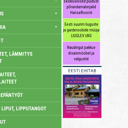
Eksklusiivsed puidust
põrandamaterjalid
Hansafloorist
US
Eesti suurim liuguste
IA
ja garderoobide müüja
LIUGLEV UKS
IT
Naudingut pakkuv
TET, LÄMMITYS
disainmööbel ja
valgustid
T
AITEET,
LAITEET
SEPÄNTYÖT
 LIPUT, LIPPUTANGOT
UT