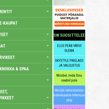
MENTIT
E-KAUPAT
TEET
SW SUOSITTELEE
NAT
ELUS PEAB VÄRVI
OLEMA
RVIKEET
SKYSTYLE PINGLAED
JA VALGUSTUS
KNIIKKA & SPAA
Mööbel, mida Sinu
naabril pole
Mööbli valmistamine
EET,
individuaalse tellimuse
VIKKEET
järgi