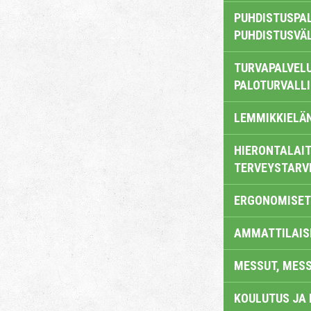
PUHDISTUSPAL
PUHDISTUSVÄ
TURVAPALVELU
PALOTURVALL
LEMMIKKIELÄ
HIERONTALAIT
TERVEYSTARV
ERGONOMISET
AMMATTILAIS
MESSUT, MES
KOULUTUS JA