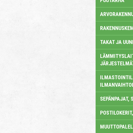
PUUTARHA
ARVORAKENN
RAKENNUSKEM
TAKAT JA UUN
LÄMMITYSLAI
JÄRJESTELMÄ
ILMASTOINTIL
ILMANVAIHTO
SEPÄNPAJAT, 
POSTILOKERIT,
MUUTTOPALEL