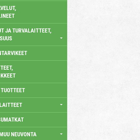
VELUT,
LINEET
T JA TURVALAITTEET,
ISUUS
NTARVIKEET
TEET,
IKKEET
 TUOTTEET
LAITTEET
SUMATKAT
 MUU NEUVONTA