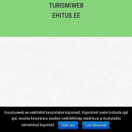
TURISMIWEB
EHITUS.EE
Sisustusweb.ee veebilehel kasutatakse küpsiseid. Küpsistest saate loobuda igal
ajal, muutes kasutatava seadme veebilehitseja seadistusi ja kustutades
salvestatud küpsised.
Sain aru
Loe lähemalt