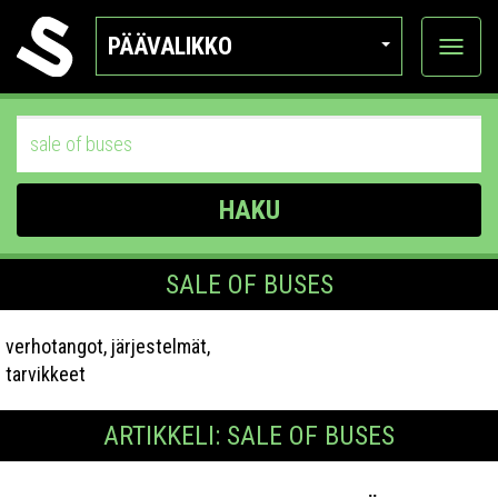
PÄÄVALIKKO
Näytä
kategor
HAKU
SALE OF BUSES
verhotangot, järjestelmät,
tarvikkeet
ARTIKKELI: SALE OF BUSES