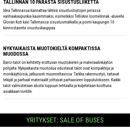
TALLINNAN 10 PARASTA SISUSTUSLIIKETTÄ
Idea Tallinnassa kannattaa lähteä sisustuslöytöjen perässä
vanhaakaupunkia kauemmaksi, esimerkiksi Telliskivi loomelinnak -alueelle.
Glorian Koti kävi Tallinnassa sisustusmatkalla ja poimi kaupungin 10
kiinnostavinta sisustuskauppaa.
NYKYAIKAISTA MUOTOKIELTÄ KOMPAKTISSA
MUODOSSA
Barro-talot on kehitetty erottuvan muotokielen ja materiaalinkäytön
pohjalta. Nykyaikaista muotoilua edustavat talot ovat kompakteja ja
monikäyttöisiä, jatkuvasti muunneltavissa. Tarkka rakennustyö, taitavat
tekijät ja parhaat materiaalit johtavat parhaaseen lopputulokseen. Kaikki
talot valmistetaan alusta loppuun tehtaalla ja kuljetetaan koottuna
asiakkaan tontille.
YRITYKSET: SALE OF BUSES