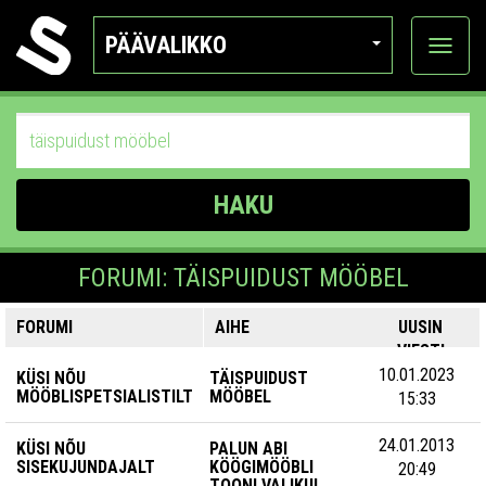
PÄÄVALIKKO
Näytä
kategor
HAKU
FORUMI: TÄISPUIDUST MÖÖBEL
FORUMI
AIHE
UUSIN
VIESTI
10.01.2023
KÜSI NÕU
TÄISPUIDUST
MÖÖBLISPETSIALISTILT
MÖÖBEL
15:33
24.01.2013
KÜSI NÕU
PALUN ABI
SISEKUJUNDAJALT
KÖÖGIMÖÖBLI
20:49
TOONI VALIKUL