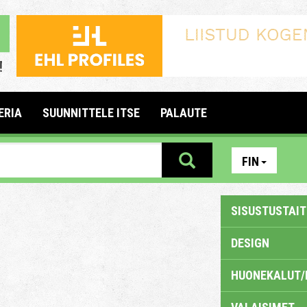
ERIA
SUUNNITTELE ITSE
PALAUTE
FIN
SISUSTUSTAITE
DESIGN
HUONEKALUT/