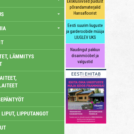
Eksklusiivsed puidust
põrandamaterjalid
Hansafloorist
US
Eesti suurim liuguste
IA
ja garderoobide müüja
LIUGLEV UKS
IT
Naudingut pakkuv
TET, LÄMMITYS
disainmööbel ja
valgustid
T
AITEET,
LAITEET
SEPÄNTYÖT
 LIPUT, LIPPUTANGOT
UT