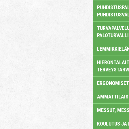
PUHDISTUSPAL
PUHDISTUSVÄ
TURVAPALVELU
PALOTURVALL
LEMMIKKIELÄ
HIERONTALAIT
TERVEYSTARV
ERGONOMISET
AMMATTILAIS
MESSUT, MES
KOULUTUS JA