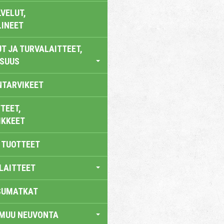
VELUT,
LINEET
T JA TURVALAITTEET,
ISUUS
NTARVIKEET
TEET,
IKKEET
 TUOTTEET
LAITTEET
SUMATKAT
 MUU NEUVONTA