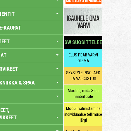
MENTIT
E-KAUPAT
TEET
SW SUOSITTELEE
NAT
ELUS PEAB VÄRVI
OLEMA
RVIKEET
SKYSTYLE PINGLAED
JA VALGUSTUS
KNIIKKA & SPAA
Mööbel, mida Sinu
naabril pole
Mööbli valmistamine
EET,
individuaalse tellimuse
VIKKEET
järgi