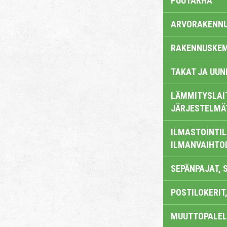
PUUTARHA
ARVORAKENN
RAKENNUSKEM
TAKAT JA UUN
LÄMMITYSLAI
JÄRJESTELMÄ
ILMASTOINTIL
ILMANVAIHTO
SEPÄNPAJAT, 
POSTILOKERIT,
MUUTTOPALEL