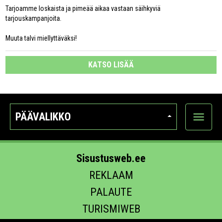
Tarjoamme loskaista ja pimeää aikaa vastaan säihkyviä
tarjouskampanjoita.
Muuta talvi miellyttäväksi!
KATSO LISÄÄ
PÄÄVALIKKO
Näytä
kategori
Sisustusweb.ee
REKLAAM
PALAUTE
TURISMIWEB