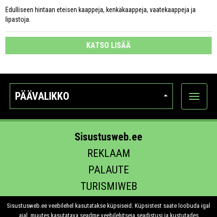
Edulliseen hintaan eteisen kaappeja, kenkäkaappeja, vaatekaappeja ja
lipastoja.
KATSO LISÄÄ
PÄÄVALIKKO
Näytä
kategori
Sisustusweb.ee
REKLAAM
PALAUTE
TURISMIWEB
EHITUS.EE
Sisustusweb.ee veebilehel kasutatakse küpsiseid. Küpsistest saate loobuda igal
ajal, muutes kasutatava seadme veebilehitseja seadistusi ja kustutades