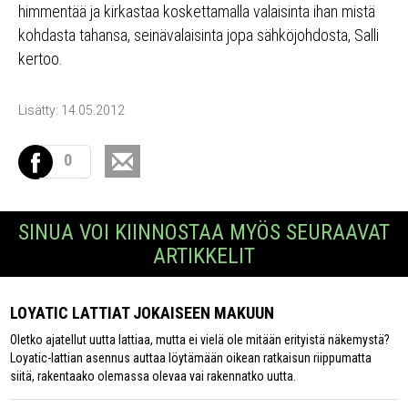
himmentää ja kirkastaa koskettamalla valaisinta ihan mistä
kohdasta tahansa, seinävalaisinta jopa sähköjohdosta, Salli
kertoo.
Lisätty: 14.05.2012
0
SINUA VOI KIINNOSTAA MYÖS SEURAAVAT
ARTIKKELIT
LOYATIC LATTIAT JOKAISEEN MAKUUN
Oletko ajatellut uutta lattiaa, mutta ei vielä ole mitään erityistä näkemystä?
Loyatic-lattian asennus auttaa löytämään oikean ratkaisun riippumatta
siitä, rakentaako olemassa olevaa vai rakennatko uutta.