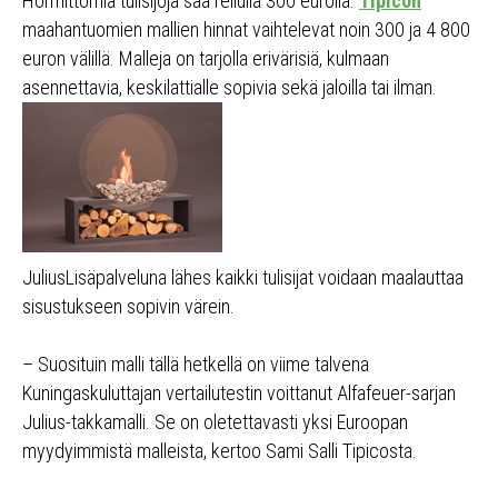
Hormittomia tulisijoja saa reilulla 300 eurolla.
Tipicon
maahantuomien mallien hinnat vaihtelevat noin 300 ja 4 800
euron välillä. Malleja on tarjolla erivärisiä, kulmaan
asennettavia, keskilattialle sopivia sekä jaloilla tai ilman.
JuliusLisäpalveluna lähes kaikki tulisijat voidaan maalauttaa
sisustukseen sopivin värein.
– Suosituin malli tällä hetkellä on viime talvena
Kuningaskuluttajan vertailutestin voittanut Alfafeuer-sarjan
Julius-takkamalli. Se on oletettavasti yksi Euroopan
myydyimmistä malleista, kertoo Sami Salli Tipicosta.