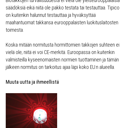
Biotakkojen turvallisuudesta ei vielä ole yleiseurooppalaisia
säädöksiä eikä niitä ole pakko testata tai testauttaa. Tipico
on kuitenkin halunnut testauttaa ja hyväksyttää
maahantuomat takkansa eurooppalaisten luokituslaitosten
toimesta.
Koska mitään normitusta hormittomien takkojen suhteen ei
vielä ole, niitä ei voi CE-merkitä. Euroopassa on kuitenkin
valmisteilla kyseenomaisten normien tuottaminen ja tämän
jälkeen normitus on tarkoitus ajaa läpi koko EU:n alueella.
Muuta uutta ja ihmeellistä