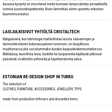
kasvava kysyntä on innostanut meitä luomaan lämpösäteilyn periaatteella
toimiva luonnonkivipattereita. Kiven lämmittää siihen upotettu erikoinen
kuumennusvastus.
LASIJULKISIVUT YHTIÖLTÄ CRISTALTECH
Nykypäivänä, kun teknologia mahdollistaa lasista säävarmojen ja
lämmönkestävien kokonaisuuksien luomisen, on lasijulkisivu
muuttumassa yhä suositummaksi kuvaksi kaupunkirakennustaiteessa.
Mattalasia, kuviollista lasia, lasitiiltä tai lasipaneelia käyttävät julkisivut
päästävät sisätiloihin pehmeää ja hajottamatonta valoa.
ESTONIAN RE-DESIGN SHOP IN TURKU
The selection of
CLOTHES, FURNITURE, ACCESSORIES, JEWELLERY, TPYS
made from production leftovers and discarded items.