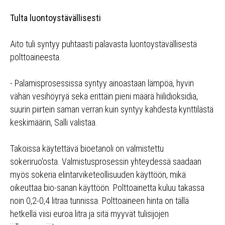
Tulta luontoystävällisesti
Aito tuli syntyy puhtaasti palavasta luontoystävällisestä
polttoaineesta.
- Palamisprosessissa syntyy ainoastaan lämpöä, hyvin
vähän vesihöyryä sekä erittäin pieni määrä hiilidioksidia,
suurin piirtein saman verran kuin syntyy kahdesta kynttilästä
keskimäärin, Salli valistaa.
Takoissa käytettävä bioetanoli on valmistettu
sokeriruo'osta. Valmistusprosessin yhteydessä saadaan
myös sokeria elintarviketeollisuuden käyttöön, mikä
oikeuttaa bio-sanan käyttöön. Polttoainetta kuluu takassa
noin 0,2-0,4 litraa tunnissa. Polttoaineen hinta on tällä
hetkellä viisi euroa litra ja sitä myyvät tulisijojen