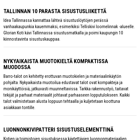
TALLINNAN 10 PARASTA SISUSTUSLIIKETTÄ
Idea Tallinnassa kannattaa lähteä sisustuslöytöjen perässä
vanhaakaupunkia kauemmaksi, esimerkiksi Telliskivi loomelinnak -alueelle.
Glorian Koti kävi Tallinnassa sisustusmatkalla ja poimi kaupungin 10
kiinnostavinta sisustuskauppaa.
NYKYAIKAISTA MUOTOKIELTÄ KOMPAKTISSA
MUODOSSA
Barro-talot on kehitetty erottuvan muotokielen ja materiaalinkäytön
pohjalta. Nykyaikaista muotoilua edustavat talot ovat kompakteja ja
monikäyttöisiä, jatkuvasti muunneltavissa. Tarkka rakennustyö, taitavat
tekijät ja parhaat materiaalit johtavat parhaaseen lopputulokseen. Kaikki
talot valmistetaan alusta loppuun tehtaalla ja kuljetetaan koottuna
asiakkaan tontille.
LUONNONKIVIPATTERI SISUSTUSELEMENTTINÄ
Kotien ja toimistojen sisustuksessa käytettävien luonnonmateriaalien