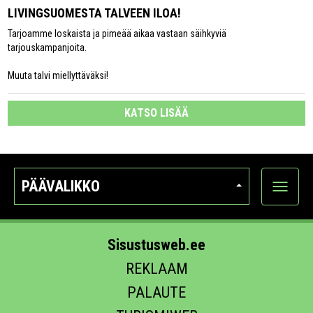
LIVINGSUOMESTA TALVEEN ILOA!
Tarjoamme loskaista ja pimeää aikaa vastaan säihkyviä
tarjouskampanjoita.
Muuta talvi miellyttäväksi!
KATSO LISÄÄ
PÄÄVALIKKO
Näytä
kategori
Sisustusweb.ee
REKLAAM
PALAUTE