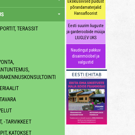
Eksklusiivsed puidust
põrandamaterjalid
Hansafloorist
US
Eesti suurim liuguste
 PORTIT, TERASSIT
ja garderoobide müüja
LIUGLEV UKS
Naudingut pakkuv
disainmööbel ja
ONTA,
valgustid
ANTUNTEMUS,
, RAKENNUSKONSULTOINTI
RIAALIT
TAVARA
VELUT
, -TARVIKKEET
PIT, KATOKSET