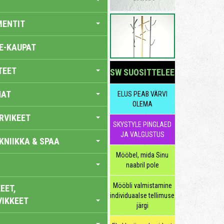
MENTIT
E-KAUPAT
TEET
SW SUOSITTELEE
NAT
ELUS PEAB VÄRVI
OLEMA
RVIKEET
SKYSTYLE PINGLAED
JA VALGUSTUS
KNIIKKA & SPAA
Mööbel, mida Sinu
naabril pole
Mööbli valmistamine
EET,
individuaalse tellimuse
VIKKEET
järgi