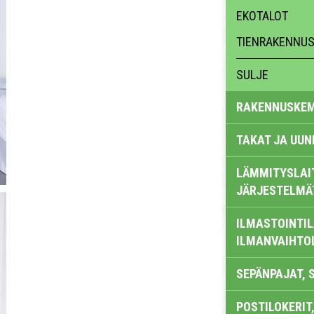
EKOTALOT
TIENRAKENNUS,
SULJE
RAKENNUSKEM
TAKAT JA UUN
LÄMMITYSLAI
JÄRJESTELMÄ
ILMASTOINTIL
ILMANVAIHTO
SEPÄNPAJAT, 
POSTILOKERIT,