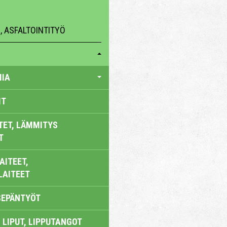
 ASFALTOINTITYÖ
IA
IT
TET, LÄMMITYS
T
AITEET,
LAITEET
SEPÄNTYÖT
 LIPUT, LIPPUTANGOT