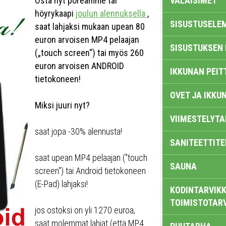
Osta nyt poreamme tai
VALAISIMET
höyrykaapi
joulun alennuksella
,
SISUSTUSELE
saat lahjaksi mukaan upean 80
euron arvoisen MP4 pelaajan
SISUSTUKSEN 
(„touch screen“) tai myös 260
euron arvoisen ANDROID
IKKUNAN PEIT
tietokoneen!
OVET JA IKKU
Miksi juuri nyt?
VIIMESTELYTA
saat jopa -30% alennusta!
SANITEETTITE
saat upean MP4 pelaajan ("touch
SAUNA
screen") tai Android tietokoneen
(E-Pad) lahjaksi!
KODINTARVIKK
TOIMISTOTAR
jos ostoksi on yli 1270 euroa,
saat molemmat lahjat (että MP4