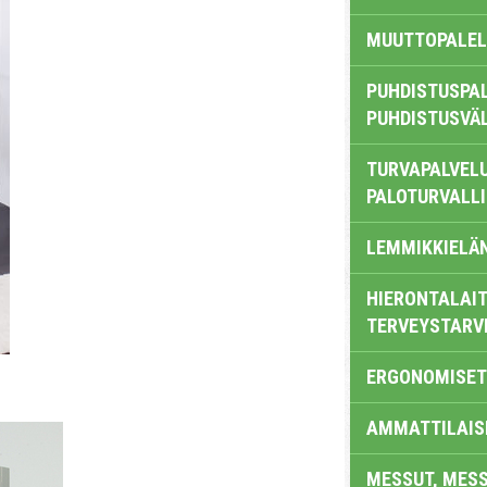
MUUTTOPALEL
PUHDISTUSPAL
PUHDISTUSVÄ
TURVAPALVELU
PALOTURVALL
LEMMIKKIELÄ
HIERONTALAIT
TERVEYSTARV
ERGONOMISET
AMMATTILAIS
MESSUT, MES