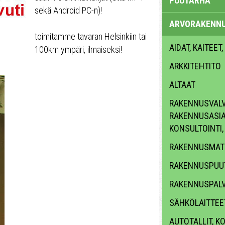
PUUTARHA
sekä Android PC-n)!
ARVORAKENN
toimitamme tavaran Helsinkiin tai
AIDAT, KAITEET,
100km ympäri, ilmaiseksi!
ARKKITEHTITO
ALTAAT
RAKENNUSVALV
RAKENNUSASI
KONSULTOINTI
RAKENNUSMATE
RAKENNUSPUU
RAKENNUSPAL
SÄHKÖLAITTEET
AUTOTALLIT, KO