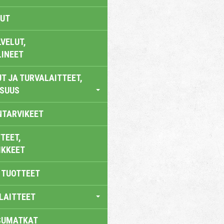
UT
VELUT,
LINEET
T JA TURVALAITTEET,
ISUUS
NTARVIKEET
TEET,
IKKEET
 TUOTTEET
LAITTEET
SUMATKAT