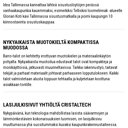
Idea Tallinnassa kannattaa lähteä sisustuslöytöjen perässä
vanhaakaupunkia kauemmaksi, esimerkiksi Telliskivi loomelinnak -alueelle.
Glorian Koti kävi Tallinnassa sisustusmatkalla ja poimi kaupungin 10
kiinnostavinta sisustuskauppaa.
NYKYAIKAISTA MUOTOKIELTÄ KOMPAKTISSA
MUODOSSA
Barro-talot on kehitetty erottuvan muotokielen ja materiaalinkäytön
pohjalta. Nykyaikaista muotoilua edustavat talot ovat kompakteja ja
monikäyttöisiä, jatkuvasti muunneltavissa. Tarkka rakennustyö, taitavat
tekijät ja parhaat materiaalit johtavat parhaaseen lopputulokseen. Kaikki
talot valmistetaan alusta loppuun tehtaalla ja kuljetetaan koottuna
asiakkaan tontille.
LASIJULKISIVUT YHTIÖLTÄ CRISTALTECH
Nykypäivänä, kun teknologia mahdollistaa lasista säävarmojen ja
lämmönkestävien kokonaisuuksien luomisen, on lasijulkisivu
muuttumassa yhä suositummaksi kuvaksi kaupunkirakennustaiteessa.