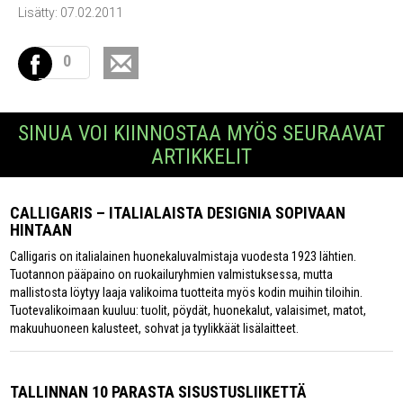
Lisätty: 07.02.2011
0
SINUA VOI KIINNOSTAA MYÖS SEURAAVAT
ARTIKKELIT
CALLIGARIS – ITALIALAISTA DESIGNIA SOPIVAAN
HINTAAN
Calligaris on italialainen huonekaluvalmistaja vuodesta 1923 lähtien.
Tuotannon pääpaino on ruokailuryhmien valmistuksessa, mutta
mallistosta löytyy laaja valikoima tuotteita myös kodin muihin tiloihin.
Tuotevalikoimaan kuuluu: tuolit, pöydät, huonekalut, valaisimet, matot,
makuuhuoneen kalusteet, sohvat ja tyylikkäät lisälaitteet.
TALLINNAN 10 PARASTA SISUSTUSLIIKETTÄ