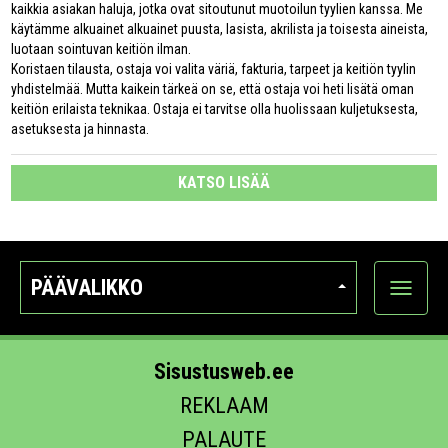
kaikkia asiakan haluja, jotka ovat sitoutunut muotoilun tyylien kanssa. Me
käytämme alkuainet alkuainet puusta, lasista, akrilista ja toisesta aineista,
luotaan sointuvan keitiön ilman.
Koristaen tilausta, ostaja voi valita väriä, fakturia, tarpeet ja keitiön tyylin
yhdistelmää. Mutta kaikein tärkeä on se, että ostaja voi heti lisätä oman
keitiön erilaista teknikaa. Ostaja ei tarvitse olla huolissaan kuljetuksesta,
asetuksesta ja hinnasta.
KATSO LISÄÄ
PÄÄVALIKKO
Näytä
kategori
Sisustusweb.ee
REKLAAM
PALAUTE