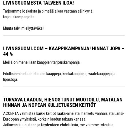
LIVINGSUOMESTA TALVEEN ILOA!
Tarjoamme loskaista ja pimeää aikaa vastaan säihkyviä
tarjouskampanjoita.
Muuta talvi miellyttäväksi!
LIVINGSUOMI.COM – KAAPPIKAMPANJA! HINNAT JOPA –
44 %
Meillä on meneillään kaappien tarjouskampanja.
Edulliseen hintaan eteisen kaappeja, kenkäkaappeja, vaatekaappeja ja
lipastoja.
TURVAVA LAADUN, HIENOSTUNUT MUOTOILU, MATALAN
HINNAN JA NOPEAN KULJETUKSEN KEITIÖT
ACCENTA valmistaa kaikki keitiöt raaka-aineista, hanketu vanhaisista Länsi-
Euroopan yrityksistä, korkein laadun takuun kanssa.
Jatkuvasti uudistaen ja täydentäen ehdotuksia, me voimme toteutua