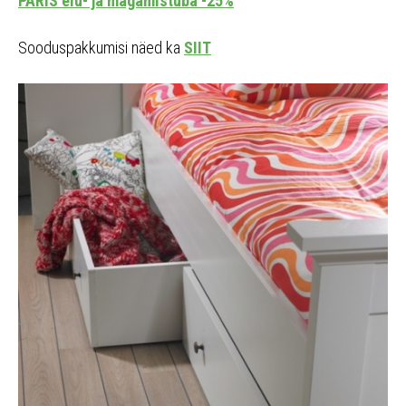
PARIS elu- ja magamistuba -25%
Sooduspakkumisi näed ka
SIIT