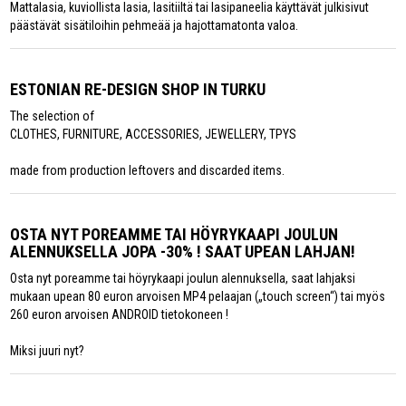
Mattalasia, kuviollista lasia, lasitiiltä tai lasipaneelia käyttävät julkisivut
päästävät sisätiloihin pehmeää ja hajottamatonta valoa.
ESTONIAN RE-DESIGN SHOP IN TURKU
The selection of
CLOTHES, FURNITURE, ACCESSORIES, JEWELLERY, TPYS
made from production leftovers and discarded items.
OSTA NYT POREAMME TAI HÖYRYKAAPI JOULUN
ALENNUKSELLA JOPA -30% ! SAAT UPEAN LAHJAN!
Osta nyt poreamme tai höyrykaapi joulun alennuksella, saat lahjaksi
mukaan upean 80 euron arvoisen MP4 pelaajan („touch screen“) tai myös
260 euron arvoisen ANDROID tietokoneen !
Miksi juuri nyt?