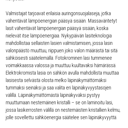
Valmistajat tarjoavat erilaisia auringonsuojalaseja, jotka
vähentävät lämpöenergian pääsyä sisään. Massaväritetyt
lasit vähentävät lämpöenergian pääsyä sisään, koska
nielevät itse lämpöenergiaa. Nykypäivän lasiteknologia
mahdollistaa sellaisten lasien valmistamisen, jossa lasin
valonpäästö muuttuu, riippuen joko valon määrästä tai sitä
sähköisesti säätelemällä. Fotokrominen lasi tummenee
voimakkaassa valossa ja muuttuu kuultavaksi hämärässä.
Elektrokromista lasia on sähkön avulla mahdollista muuttaa
lasisesta selvästä olosta melko läpinäkymättömäksi
tummaksi seinäksi ja saa valita eri läpinäkyvyystasojen
välillä. Läpinäkymättömästä läpinäkyväksi pystyy
muuttumaan nestemäinen kristalli – se on laminoitu lasi,
jossa lasikerrosten välillä on nestemäisten kristallien kelmu,
jolle sovellettu sähköenergia säätelee sen läpinäkyvyyttä.