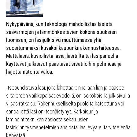
Nykypäivänä, kun teknologia mahdollistaa lasista
säävarmojen ja lämmönkestävien kokonaisuuksien
luomisen, on lasijulkisivu muuttumassa yhä
suositummaksi kuvaksi kaupunkirakennustaiteessa.
Mattalasia, kuviollista lasia, lasitiiltä tai lasipaneelia
käyttävät julkisivut päästävät sisätiloihin pehmeää ja
hajottamatonta valoa.
Itsepuhdistuva lasi, joka lahottaa pinnallaan lian ja pääsee
siitä eroon vaikkapa sadevedellä, on isokokoisilla julkisivuilla
viisas ratkaisu. Rakennukselliselta puolelta katsottuna voi
sanoa, että lasi on itsenäistynyt. Karkaisun ja
laminointitekniikan ansiosta sekä uusien
lasinkiinnitysmenetelmien ansiosta, lasilevyä ei tarvitse enää
kehystää.