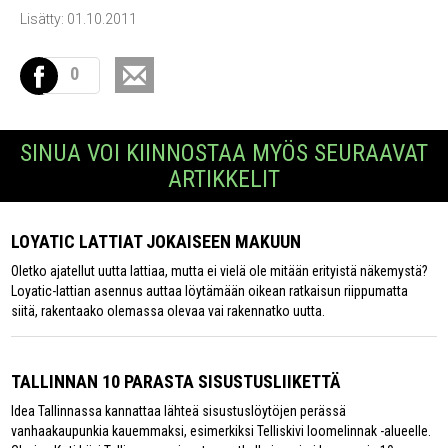
Lisätty: 01.10.2011
0
SINUA VOI KIINNOSTAA MYÖS SEURAAVAT
ARTIKKELIT
LOYATIC LATTIAT JOKAISEEN MAKUUN
Oletko ajatellut uutta lattiaa, mutta ei vielä ole mitään erityistä näkemystä?
Loyatic-lattian asennus auttaa löytämään oikean ratkaisun riippumatta
siitä, rakentaako olemassa olevaa vai rakennatko uutta.
TALLINNAN 10 PARASTA SISUSTUSLIIKETTÄ
Idea Tallinnassa kannattaa lähteä sisustuslöytöjen perässä
vanhaakaupunkia kauemmaksi, esimerkiksi Telliskivi loomelinnak -alueelle.