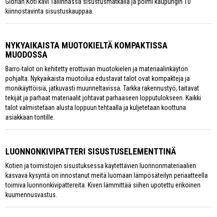
Glorian Koti kävi Tallinnassa sisustusmatkalla ja poimi kaupungin 10
kiinnostavinta sisustuskauppaa.
NYKYAIKAISTA MUOTOKIELTÄ KOMPAKTISSA
MUODOSSA
Barro-talot on kehitetty erottuvan muotokielen ja materiaalinkäytön
pohjalta. Nykyaikaista muotoilua edustavat talot ovat kompakteja ja
monikäyttöisiä, jatkuvasti muunneltavissa. Tarkka rakennustyö, taitavat
tekijät ja parhaat materiaalit johtavat parhaaseen lopputulokseen. Kaikki
talot valmistetaan alusta loppuun tehtaalla ja kuljetetaan koottuna
asiakkaan tontille.
LUONNONKIVIPATTERI SISUSTUSELEMENTTINÄ
Kotien ja toimistojen sisustuksessa käytettävien luonnonmateriaalien
kasvava kysyntä on innostanut meitä luomaan lämpösäteilyn periaatteella
toimiva luonnonkivipattereita. Kiven lämmittää siihen upotettu erikoinen
kuumennusvastus.