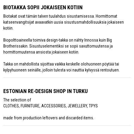
BIOTAKKA SOPII JOKAISEEN KOTIIN
Biotakat ovat tämän talven tuulahdus sisustamisessa. Hormittomat
katseenvangitsijat avaavatkin uusia sisustusmahdollisuuksia jokaiseen
kotiin.
Biopolttoaineella toimiva design-takka on nähty Innossa kuin Big
Brotherissakin. Sisustuselementiksi se sopii savuttomuutensa ja
hormittomuutensa ansiosta jokaiseen kotiin.
Takka on mahdollista sijoittaa vaikka keskelle olohuoneen pöytää tai
kylpyhuoneen seinälle, jolloin tulesta voi nauttia kylvyssä rentoutuen.
ESTONIAN RE-DESIGN SHOP IN TURKU
The selection of
CLOTHES, FURNITURE, ACCESSORIES, JEWELLERY, TPYS
made from production leftovers and discarded items.