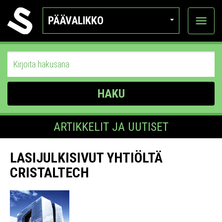
PÄÄVALIKKO
Näytä
kategor
HAKU
ARTIKKELIT JA UUTISET
LASIJULKISIVUT YHTIÖLTÄ
CRISTALTECH