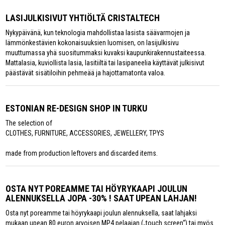
LASIJULKISIVUT YHTIÖLTÄ CRISTALTECH
Nykypäivänä, kun teknologia mahdollistaa lasista säävarmojen ja
lämmönkestävien kokonaisuuksien luomisen, on lasijulkisivu
muuttumassa yhä suositummaksi kuvaksi kaupunkirakennustaiteessa.
Mattalasia, kuviollista lasia, lasitiiltä tai lasipaneelia käyttävät julkisivut
päästävät sisätiloihin pehmeää ja hajottamatonta valoa.
ESTONIAN RE-DESIGN SHOP IN TURKU
The selection of
CLOTHES, FURNITURE, ACCESSORIES, JEWELLERY, TPYS
made from production leftovers and discarded items.
OSTA NYT POREAMME TAI HÖYRYKAAPI JOULUN
ALENNUKSELLA JOPA -30% ! SAAT UPEAN LAHJAN!
Osta nyt poreamme tai höyrykaapi joulun alennuksella, saat lahjaksi
mukaan upean 80 euron arvoisen MP4 pelaajan („touch screen“) tai myös