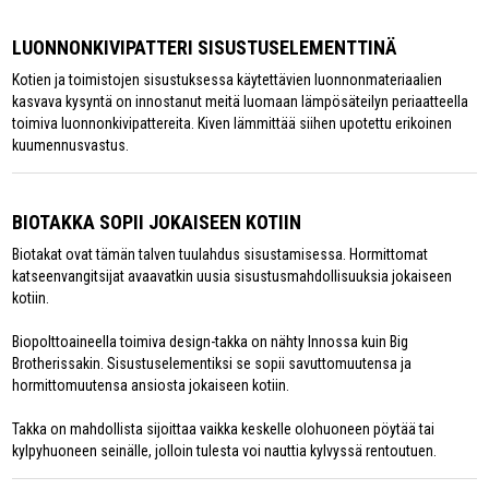
LUONNONKIVIPATTERI SISUSTUSELEMENTTINÄ
Kotien ja toimistojen sisustuksessa käytettävien luonnonmateriaalien
kasvava kysyntä on innostanut meitä luomaan lämpösäteilyn periaatteella
toimiva luonnonkivipattereita. Kiven lämmittää siihen upotettu erikoinen
kuumennusvastus.
BIOTAKKA SOPII JOKAISEEN KOTIIN
Biotakat ovat tämän talven tuulahdus sisustamisessa. Hormittomat
katseenvangitsijat avaavatkin uusia sisustusmahdollisuuksia jokaiseen
kotiin.
Biopolttoaineella toimiva design-takka on nähty Innossa kuin Big
Brotherissakin. Sisustuselementiksi se sopii savuttomuutensa ja
hormittomuutensa ansiosta jokaiseen kotiin.
Takka on mahdollista sijoittaa vaikka keskelle olohuoneen pöytää tai
kylpyhuoneen seinälle, jolloin tulesta voi nauttia kylvyssä rentoutuen.