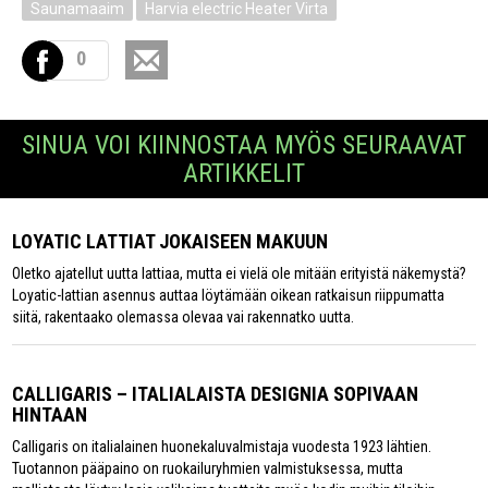
Saunamaaim
Harvia electric Heater Virta
0
SINUA VOI KIINNOSTAA MYÖS SEURAAVAT
ARTIKKELIT
LOYATIC LATTIAT JOKAISEEN MAKUUN
Oletko ajatellut uutta lattiaa, mutta ei vielä ole mitään erityistä näkemystä?
Loyatic-lattian asennus auttaa löytämään oikean ratkaisun riippumatta
siitä, rakentaako olemassa olevaa vai rakennatko uutta.
CALLIGARIS – ITALIALAISTA DESIGNIA SOPIVAAN
HINTAAN
Calligaris on italialainen huonekaluvalmistaja vuodesta 1923 lähtien.
Tuotannon pääpaino on ruokailuryhmien valmistuksessa, mutta