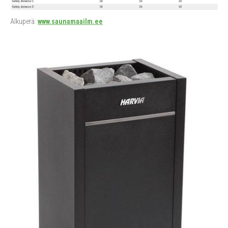
Alkuperä:
www.saunamaailm.ee