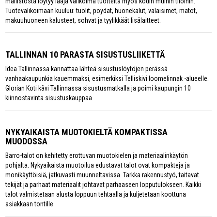
mallistosta löytyy laaja valikoima tuotteita myös kodin muihin tiloihin.
Tuotevalikoimaan kuuluu: tuolit, pöydät, huonekalut, valaisimet, matot,
makuuhuoneen kalusteet, sohvat ja tyylikkäät lisälaitteet.
TALLINNAN 10 PARASTA SISUSTUSLIIKETTÄ
Idea Tallinnassa kannattaa lähteä sisustuslöytöjen perässä
vanhaakaupunkia kauemmaksi, esimerkiksi Telliskivi loomelinnak -alueelle.
Glorian Koti kävi Tallinnassa sisustusmatkalla ja poimi kaupungin 10
kiinnostavinta sisustuskauppaa.
NYKYAIKAISTA MUOTOKIELTÄ KOMPAKTISSA
MUODOSSA
Barro-talot on kehitetty erottuvan muotokielen ja materiaalinkäytön
pohjalta. Nykyaikaista muotoilua edustavat talot ovat kompakteja ja
monikäyttöisiä, jatkuvasti muunneltavissa. Tarkka rakennustyö, taitavat
tekijät ja parhaat materiaalit johtavat parhaaseen lopputulokseen. Kaikki
talot valmistetaan alusta loppuun tehtaalla ja kuljetetaan koottuna
asiakkaan tontille.