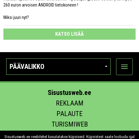
260 euron arvoisen ANDROID tietokoneen !
Miksi juuri nyt?
KATSO LISÄÄ
PÄÄVALIKKO
Näytä
kategori
Sisustusweb.ee
REKLAAM
PALAUTE
TURISMIWEB
EHITUS.EE
Sisustusweb.ee veebilehel kasutatakse küpsiseid. Küpsistest saate loobuda igal