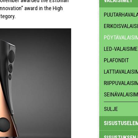
November awarded the Estonian
VALAISIMET
Innovation” award in the High
PUUTARHAVALA
tegory.
ERIKOISVALAIS
PÖYTÄVALAISI
LED-VALAISIME
PLAFONDIT
LATTIAVALAISI
RIIPPUVALAISI
SEINÄVALAISI
SULJE
SISUSTUSELE
SISUSTUKSEN 