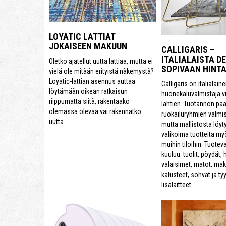
LOYATIC LATTIAT
JOKAISEEN MAKUUN
CALLIGARIS –
ITALIALAISTA D
Oletko ajatellut uutta lattiaa, mutta ei
SOPIVAAN HINT
vielä ole mitään erityistä näkemystä?
Loyatic-lattian asennus auttaa
Calligaris on italialain
löytämään oikean ratkaisun
huonekaluvalmistaja 
riippumatta siitä, rakentaako
lähtien. Tuotannon pä
olemassa olevaa vai rakennatko
ruokailuryhmien valmi
uutta.
mutta mallistosta löyty
valikoima tuotteita my
muihin tiloihin. Tuote
kuuluu: tuolit, pöydät,
valaisimet, matot, m
kalusteet, sohvat ja tyy
lisälaitteet.