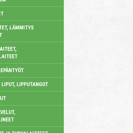
IT
TET, LÄMMITYS
T
AITEET,
LAITEET
SEPÄNTYÖT
 LIPUT, LIPPUTANGOT
UT
VELUT,
LINEET