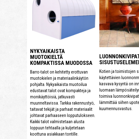
NYKYAIKAISTA
LUONNONKIVIPA
MUOTOKIELTÄ
SISUSTUSELEME
KOMPAKTISSA MUODOSSA
Kotien ja toimistojen 
Barro-talot on kehitetty erottuvan
käytettävien luonnonm
muotokielen ja materiaalinkäytön
kasvava kysyntä on in
pohjalta. Nykyaikaista muotoilua
luomaan lämpösäteilyn
edustavat talot ovat kompakteja ja
toimiva luonnonkivipatt
monikäyttöisiä, jatkuvasti
lämmittää siihen upote
muunneltavissa. Tarkka rakennustyö,
kuumennusvastus.
taitavat tekijät ja parhaat materiaalit
johtavat parhaaseen lopputulokseen.
Kaikki talot valmistetaan alusta
loppuun tehtaalla ja kuljetetaan
koottuna asiakkaan tontille.