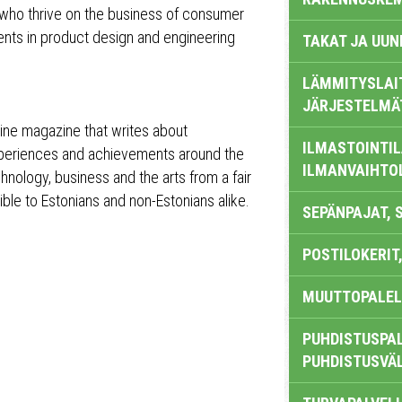
ll who thrive on the business of consumer
nts in product design and engineering
TAKAT JA UUN
LÄMMITYSLAI
JÄRJESTELMÄ
ine magazine that writes about
ILMASTOINTIL
experiences and achievements around the
ILMANVAIHTO
hnology, business and the arts from a fair
ble to Estonians and non-Estonians alike.
SEPÄNPAJAT, 
POSTILOKERIT,
MUUTTOPALEL
PUHDISTUSPAL
PUHDISTUSVÄ