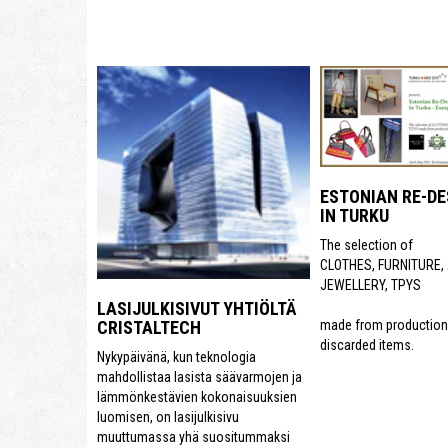
ESTONIAN RE-DE
IN TURKU
The selection of
CLOTHES, FURNITURE,
JEWELLERY, TPYS
LASIJULKISIVUT YHTIÖLTÄ
CRISTALTECH
made from production 
discarded items.
Nykypäivänä, kun teknologia
mahdollistaa lasista säävarmojen ja
lämmönkestävien kokonaisuuksien
luomisen, on lasijulkisivu
muuttumassa yhä suositummaksi