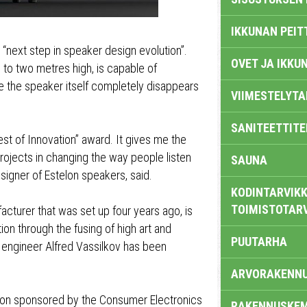
IKKUNAN PEIT
“next step in speaker design evolution”.
OVET JA IKKU
 to two metres high, is capable of
e the speaker itself completely disappears
VIIMESTELYTA
SANITEETTITE
st of Innovation” award. It gives me the
ojects in changing the way people listen
SAUNA
esigner of Estelon speakers, said.
KODINTARVIKK
TOIMISTOTAR
cturer that was set up four years ago, is
on through the fusing of high art and
PUUTARHA
 engineer Alfred Vassilkov has been
ARVORAKENN
ion sponsored by the Consumer Electronics
RAKENNUSKEM