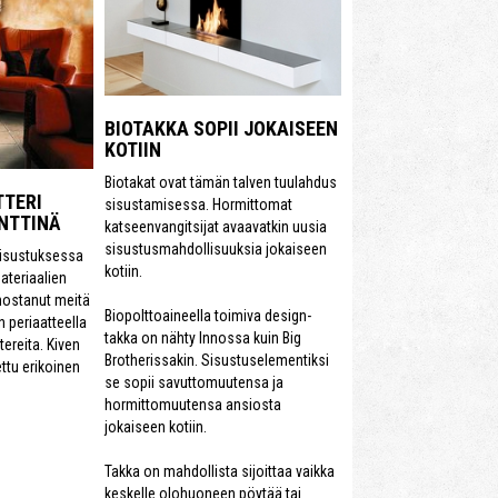
BIOTAKKA SOPII JOKAISEEN
KOTIIN
Biotakat ovat tämän talven tuulahdus
TTERI
sisustamisessa. Hormittomat
NTTINÄ
katseenvangitsijat avaavatkin uusia
sisustusmahdollisuuksia jokaiseen
sisustuksessa
kotiin.
ateriaalien
nostanut meitä
Biopolttoaineella toimiva design-
 periaatteella
takka on nähty Innossa kuin Big
ereita. Kiven
Brotherissakin. Sisustuselementiksi
ttu erikoinen
se sopii savuttomuutensa ja
hormittomuutensa ansiosta
jokaiseen kotiin.
Takka on mahdollista sijoittaa vaikka
keskelle olohuoneen pöytää tai