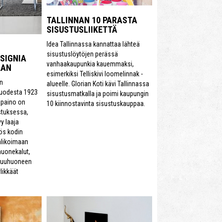
TALLINNAN 10 PARASTA
SISUSTUSLIIKETTÄ
Idea Tallinnassa kannattaa lähteä
sisustuslöytöjen perässä
ESIGNIA
vanhaakaupunkia kauemmaksi,
AAN
esimerkiksi Telliskivi loomelinnak -
en
alueelle. Glorian Koti kävi Tallinnassa
vuodesta 1923
sisustusmatkalla ja poimi kaupungin
äpaino on
10 kiinnostavinta sisustuskauppaa.
stuksessa,
y laaja
ös kodin
valikoimaan
 huonekalut,
akuuhuoneen
likkäät