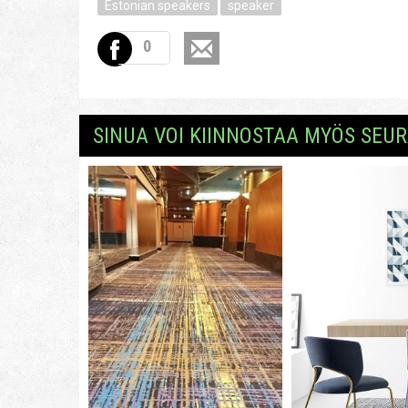
Estonian speakers
speaker
0
SINUA VOI KIINNOSTAA MYÖS SEUR