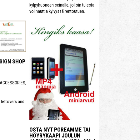
kylpyhuoneen seinälle, jolloin tulesta
voi nauttia kylvyssä rentoutuen.
SIGN SHOP
 ACCESSORIES,
leftovers and
OSTA NYT POREAMME TAI
HÖYRYKAAPI JOULUN