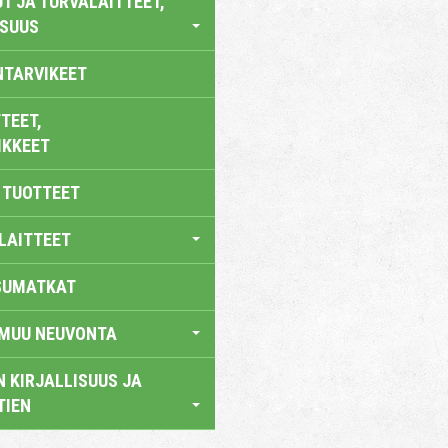
T JA TURVALAITTEET,
ISUUS
NTARVIKEET
TEET,
IKKEET
 TUOTTEET
LAITTEET
SUMATKAT
 MUU NEUVONTA
 KIRJALLISUUS JA
TIEN