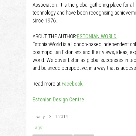
Association. It is the global gathering place for a
technology and have been recognising achieveme
since 1976.
ABOUT THE AUTHOR:
ESTONIAN WORLD
EstonianWorld is a London-based independent onl
cosmopolitan Estonians and their views, ideas, 
world. We cover Estonia's global successes in tec
and balanced perspective, in a way that is accessi
Read more at
Facebook
Estonian Design Centre
Lisätty: 13.11.2014
Tags: