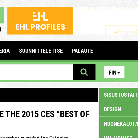
ERIA
SUUNNITTELE ITSE
PALAUTE
FIN
SISUSTUSTAITE
DESIGN
 THE 2015 CES “BEST OF
HUONEKALUT/