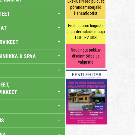
Eksklusiivsed puidust
põrandamaterjalid
TEET
Hansafloorist
Eesti suurim liuguste
NAT
ja garderoobide müüja
LIUGLEV UKS
RVIKEET
Naudingut pakkuv
KNIIKKA & SPAA
disainmööbel ja
valgustid
EET,
VIKKEET
US
IA