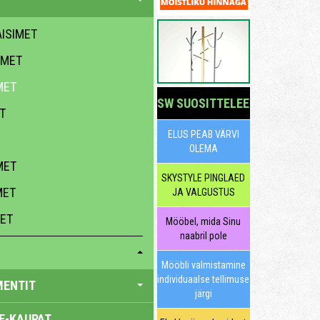
ISIMET
IMET
MET
SW SUOSITTELEE
T
ELUS PEAB VÄRVI
OLEMA
MET
SKYSTYLE PINGLAED
MET
JA VALGUSTUS
MET
Mööbel, mida Sinu
naabril pole
Mööbli valmistamine
individuaalse tellimuse
MENTIT
järgi
E-KAUPAT