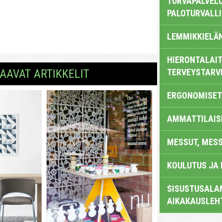
TURVAPALVELU
PALOTURVALL
LEMMIKKIELÄ
HIERONTALAIT
AAVAT ARTIKKELIT
TERVEYSTARV
ERGONOMISET
AMMATTILAIS
MESSUT, MES
KOULUTUS JA
SISUSTUSALAN
AIKAKAUSLEH