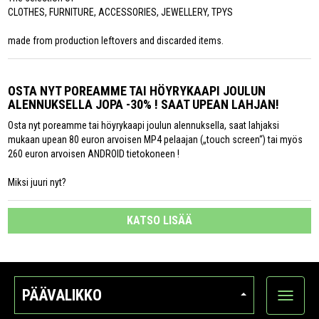
CLOTHES, FURNITURE, ACCESSORIES, JEWELLERY, TPYS
made from production leftovers and discarded items.
OSTA NYT POREAMME TAI HÖYRYKAAPI JOULUN
ALENNUKSELLA JOPA -30% ! SAAT UPEAN LAHJAN!
Osta nyt poreamme tai höyrykaapi joulun alennuksella, saat lahjaksi
mukaan upean 80 euron arvoisen MP4 pelaajan („touch screen“) tai myös
260 euron arvoisen ANDROID tietokoneen !
Miksi juuri nyt?
KATSO LISÄÄ
PÄÄVALIKKO
Näytä
kategori