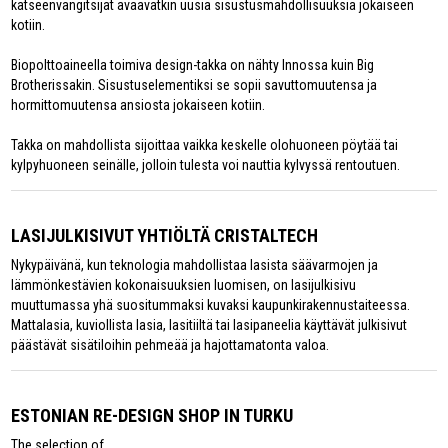
katseenvangitsijat avaavatkin uusia sisustusmahdollisuuksia jokaiseen
kotiin.
Biopolttoaineella toimiva design-takka on nähty Innossa kuin Big
Brotherissakin. Sisustuselementiksi se sopii savuttomuutensa ja
hormittomuutensa ansiosta jokaiseen kotiin.
Takka on mahdollista sijoittaa vaikka keskelle olohuoneen pöytää tai
kylpyhuoneen seinälle, jolloin tulesta voi nauttia kylvyssä rentoutuen.
LASIJULKISIVUT YHTIÖLTÄ CRISTALTECH
Nykypäivänä, kun teknologia mahdollistaa lasista säävarmojen ja
lämmönkestävien kokonaisuuksien luomisen, on lasijulkisivu
muuttumassa yhä suositummaksi kuvaksi kaupunkirakennustaiteessa.
Mattalasia, kuviollista lasia, lasitiiltä tai lasipaneelia käyttävät julkisivut
päästävät sisätiloihin pehmeää ja hajottamatonta valoa.
ESTONIAN RE-DESIGN SHOP IN TURKU
The selection of