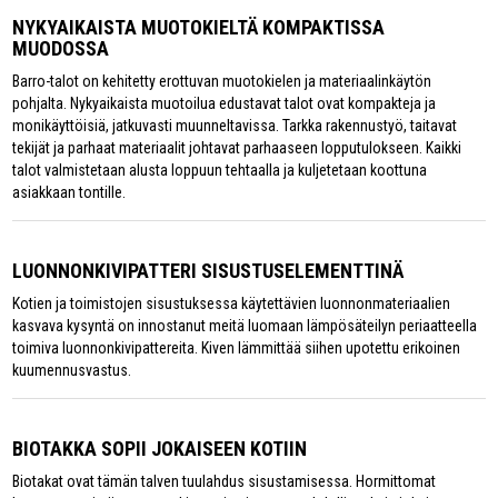
NYKYAIKAISTA MUOTOKIELTÄ KOMPAKTISSA
MUODOSSA
Barro-talot on kehitetty erottuvan muotokielen ja materiaalinkäytön
pohjalta. Nykyaikaista muotoilua edustavat talot ovat kompakteja ja
monikäyttöisiä, jatkuvasti muunneltavissa. Tarkka rakennustyö, taitavat
tekijät ja parhaat materiaalit johtavat parhaaseen lopputulokseen. Kaikki
talot valmistetaan alusta loppuun tehtaalla ja kuljetetaan koottuna
asiakkaan tontille.
LUONNONKIVIPATTERI SISUSTUSELEMENTTINÄ
Kotien ja toimistojen sisustuksessa käytettävien luonnonmateriaalien
kasvava kysyntä on innostanut meitä luomaan lämpösäteilyn periaatteella
toimiva luonnonkivipattereita. Kiven lämmittää siihen upotettu erikoinen
kuumennusvastus.
BIOTAKKA SOPII JOKAISEEN KOTIIN
Biotakat ovat tämän talven tuulahdus sisustamisessa. Hormittomat