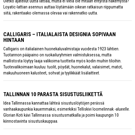
Oletko ajatellut uutta lattiaa, mutta ei vielä ole mitään erityistä näkemystä?
Loyatic-lattian asennus auttaa löytämään oikean ratkaisun riippumatta
siitä, rakentaako olemassa olevaa vai rakennatko uutta.
CALLIGARIS – ITALIALAISTA DESIGNIA SOPIVAAN
HINTAAN
Calligaris on italialainen huonekaluvalmistaja vuodesta 1923 lähtien.
Tuotannon pääpaino on ruokailuryhmien valmistuksessa, mutta
mallistosta löytyy laaja valikoima tuotteita myös kodin muihin tiloihin.
Tuotevalikoimaan kuuluu: tuolit, pöydät, huonekalut, valaisimet, matot,
makuuhuoneen kalusteet, sohvat ja tyylikkäät lisälaitteet.
TALLINNAN 10 PARASTA SISUSTUSLIIKETTÄ
Idea Tallinnassa kannattaa lähteä sisustuslöytöjen perässä
vanhaakaupunkia kauemmaksi, esimerkiksi Telliskivi loomelinnak -alueelle.
Glorian Koti kävi Tallinnassa sisustusmatkalla ja poimi kaupungin 10
kiinnostavinta sisustuskauppaa.