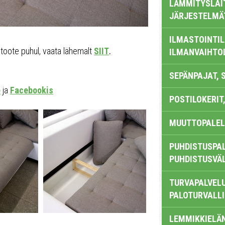
LÄMMITYSLAI
JÄRJESTELMÄ
ILMASTOINTIL
toote puhul, vaata lähemalt
SIIT
.
ILMANVAIHTO
SEPÄNPAJAT, 
e
ja
Facebookis
POSTILOKERIT,
MUUTTOPALEL
PUHDISTUSPAL
PUHDISTUSVÄ
TURVAPALVELU
PALOTURVALL
LEMMIKKIELÄ