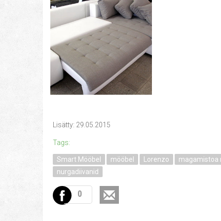
Lisätty: 29.05.2015
Tags:
Smart Mööbel
mööbel
Lorenzo
magamistoa 
nurgadiivanid
0