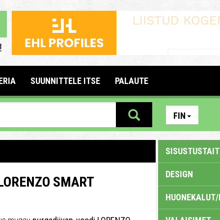
ERIA
SUUNNITTELE ITSE
PALAUTE
FIN
SISUSTUSTAITE
DESIGN
 LORENZO SMART
HUONEKALUT/