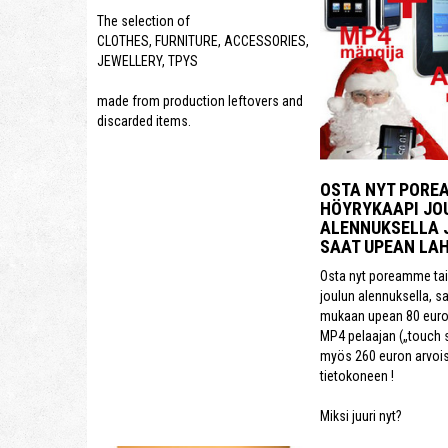
The selection of
CLOTHES, FURNITURE, ACCESSORIES,
JEWELLERY, TPYS
made from production leftovers and
discarded items.
OSTA NYT PORE
HÖYRYKAAPI JO
ALENNUKSELLA J
SAAT UPEAN LA
Osta nyt poreamme tai
joulun alennuksella, sa
mukaan upean 80 euro
MP4 pelaajan („touch s
myös 260 euron arvoi
tietokoneen !
Miksi juuri nyt?