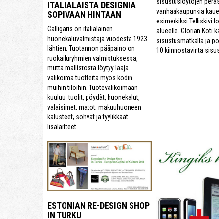
sisustuslöytöjen perä
ITALIALAISTA DESIGNIA
vanhaakaupunkia kau
SOPIVAAN HINTAAN
esimerkiksi Telliskivi 
Calligaris on italialainen
alueelle. Glorian Koti k
huonekaluvalmistaja vuodesta 1923
sisustusmatkalla ja p
lähtien. Tuotannon pääpaino on
10 kiinnostavinta sis
ruokailuryhmien valmistuksessa,
mutta mallistosta löytyy laaja
valikoima tuotteita myös kodin
muihin tiloihin. Tuotevalikoimaan
kuuluu: tuolit, pöydät, huonekalut,
valaisimet, matot, makuuhuoneen
kalusteet, sohvat ja tyylikkäät
lisälaitteet.
ESTONIAN RE-DESIGN SHOP
IN TURKU