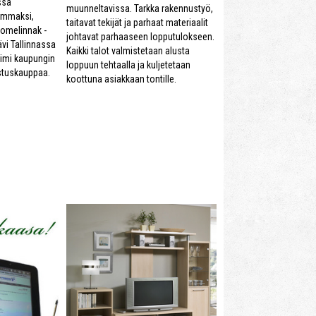
ssä
muunneltavissa. Tarkka rakennustyö,
emmaksi,
taitavat tekijät ja parhaat materiaalit
loomelinnak -
johtavat parhaaseen lopputulokseen.
ävi Tallinnassa
Kaikki talot valmistetaan alusta
oimi kaupungin
loppuun tehtaalla ja kuljetetaan
ustuskauppaa.
koottuna asiakkaan tontille.