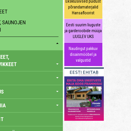
Eksklusiivsed puidust
põrandamaterjalid
EET
Hansafloorist
, SAUNOJEN
Eesti suurim liuguste
N
ja garderoobide müüja
LIUGLEV UKS
Naudingut pakkuv
disainmööbel ja
EET,
valgustid
VIKKEET
US
IA
IT