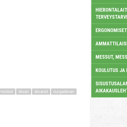
HIERONTALAIT
TERVEYSTARV
ERGONOMISET
AMMATTILAIS
MESSUT, MES
KOULUTUS JA
SISUSTUSALAN
AIKAKAUSLEH
mööbel
diivan
diivanid
nurgadiivan