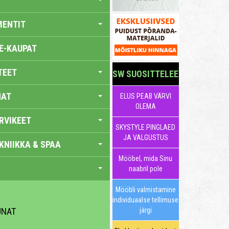
MENTIT
E-KAUPAT
TEET
SW SUOSITTELEE
NAT
ELUS PEAB VÄRVI
OLEMA
RVIKEET
SKYSTYLE PINGLAED
JA VALGUSTUS
KNIIKKA & SPAA
Mööbel, mida Sinu
naabril pole
Mööbli valmistamine
individuaalse tellimuse
UNAT
järgi