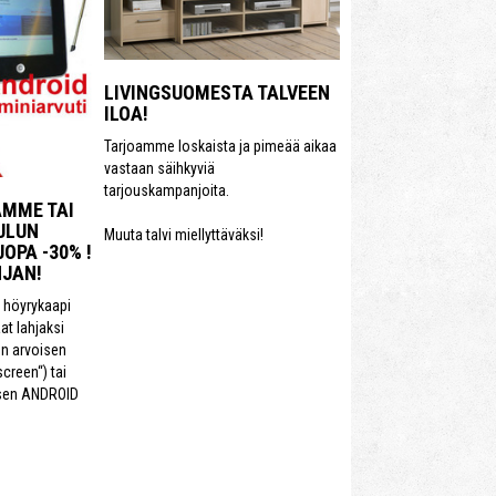
LIVINGSUOMESTA TALVEEN
ILOA!
Tarjoamme loskaista ja pimeää aikaa
vastaan säihkyviä
tarjouskampanjoita.
AMME TAI
ULUN
Muuta talvi miellyttäväksi!
OPA -30% !
HJAN!
 höyrykaapi
at lahjaksi
n arvoisen
creen“) tai
sen ANDROID