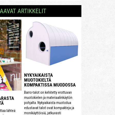
AAVAT ARTIKKELIT
NYKYAIKAISTA
MUOTOKIELTÄ
KOMPAKTISSA MUODOSSA
Barro-talot on kehitetty erottuvan
muotokielen ja materiaalinkäytön
ARASTA
TÄ
pohjalta. Nykyaikaista muotoilua
edustavat talot ovat kompakteja ja
ttaa lähteä
monikäyttöisiä, jatkuvasti