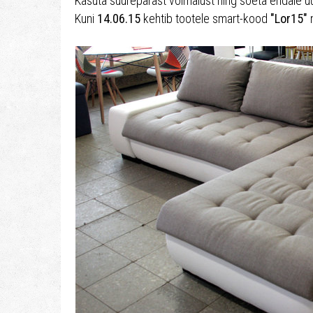
Kasuta suurepärast võimalust ning soeta endale
Kuni
14.06.15
kehtib tootele smart-kood
"Lor15"
n