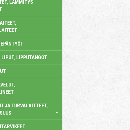
TET, LÄMMITYS
T
AITEET,
LAITEET
SEPÄNTYÖT
 LIPUT, LIPPUTANGOT
UT
VELUT,
LINEET
T JA TURVALAITTEET,
ISUUS
NTARVIKEET