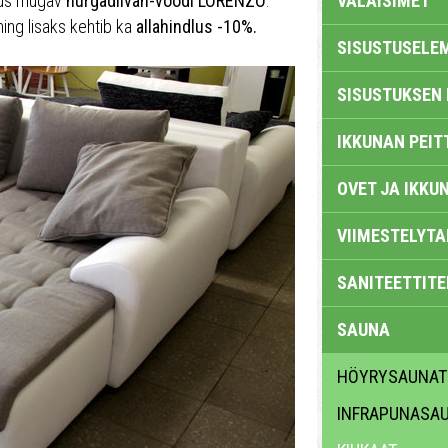
 uus mugav
nurgadiivan-voodi LORENZO
.
VALAISIMET
ing lisaks kehtib ka
allahindlus -10%.
SISUSTUSELE
SISUSTUKSEN 
IKKUNAN PEIT
OVET JA IKKU
VIIMESTELYTA
SANITEETTITE
SAUNA
HÖYRYSAUNAT
INFRAPUNASA