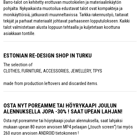
Barro-talot on kehitetty erottuvan muotokielen ja materiaalinkäytön
pohjalta. Nykyaikaista muotoilua edustavat talot ovat kompakteja ja
monikäyttöisiä, jatkuvasti muunneltavissa. Tarkka rakennustyö, taitavat
tekijät ja parhaat materiaalit johtavat parhaaseen lopputulokseen. Kaikki
talot valmistetaan alusta loppuun tehtaalla ja kuljetetaan koottuna
asiakkaan tontille.
ESTONIAN RE-DESIGN SHOP IN TURKU
The selection of
CLOTHES, FURNITURE, ACCESSORIES, JEWELLERY, TPYS
made from production leftovers and discarded items.
OSTA NYT POREAMME TAI HÖYRYKAAPI JOULUN
ALENNUKSELLA JOPA -30% ! SAAT UPEAN LAHJAN!
Osta nyt poreamme tai höyrykaapi joulun alennuksella, saat lahjaksi
mukaan upean 80 euron arvoisen MP4 pelaajan („touch screen“) tai myös
260 euron arvoisen ANDROID tietokoneen !