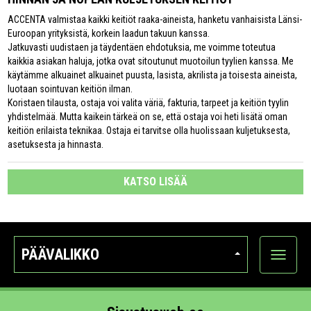
ACCENTA valmistaa kaikki keitiöt raaka-aineista, hanketu vanhaisista Länsi-
Euroopan yrityksistä, korkein laadun takuun kanssa.
Jatkuvasti uudistaen ja täydentäen ehdotuksia, me voimme toteutua
kaikkia asiakan haluja, jotka ovat sitoutunut muotoilun tyylien kanssa. Me
käytämme alkuainet alkuainet puusta, lasista, akrilista ja toisesta aineista,
luotaan sointuvan keitiön ilman.
Koristaen tilausta, ostaja voi valita väriä, fakturia, tarpeet ja keitiön tyylin
yhdistelmää. Mutta kaikein tärkeä on se, että ostaja voi heti lisätä oman
keitiön erilaista teknikaa. Ostaja ei tarvitse olla huolissaan kuljetuksesta,
asetuksesta ja hinnasta.
KATSO LISÄÄ
PÄÄVALIKKO
Näytä
kategori