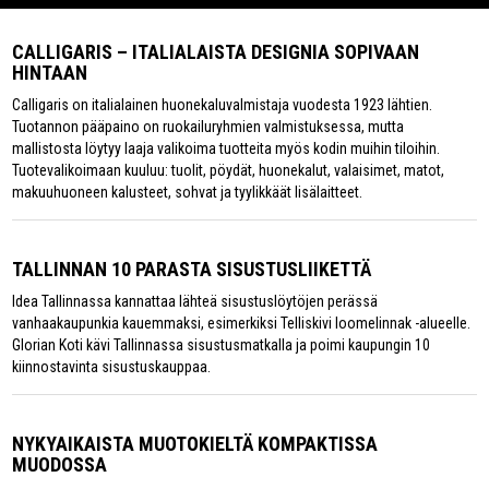
CALLIGARIS – ITALIALAISTA DESIGNIA SOPIVAAN
HINTAAN
Calligaris on italialainen huonekaluvalmistaja vuodesta 1923 lähtien.
Tuotannon pääpaino on ruokailuryhmien valmistuksessa, mutta
mallistosta löytyy laaja valikoima tuotteita myös kodin muihin tiloihin.
Tuotevalikoimaan kuuluu: tuolit, pöydät, huonekalut, valaisimet, matot,
makuuhuoneen kalusteet, sohvat ja tyylikkäät lisälaitteet.
TALLINNAN 10 PARASTA SISUSTUSLIIKETTÄ
Idea Tallinnassa kannattaa lähteä sisustuslöytöjen perässä
vanhaakaupunkia kauemmaksi, esimerkiksi Telliskivi loomelinnak -alueelle.
Glorian Koti kävi Tallinnassa sisustusmatkalla ja poimi kaupungin 10
kiinnostavinta sisustuskauppaa.
NYKYAIKAISTA MUOTOKIELTÄ KOMPAKTISSA
MUODOSSA