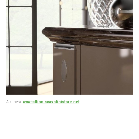
Alkuperä:
www.tallinn.scavolinistore.net