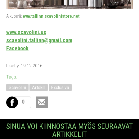
Alkuperä:
www.tallinn.scavolinistore.net
www.scavolini.us
scavolini.tallinn@gmail.com
Facebook
Lisätty: 19.12.2016
Tags:
Scavolini
Artskill
Exclusiva
0
SINUA VOI KIINNOSTAA MYÖS SEURAAVAT
ARTIKKELIT