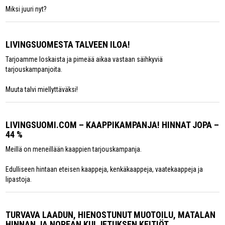
Miksi juuri nyt?
LIVINGSUOMESTA TALVEEN ILOA!
Tarjoamme loskaista ja pimeää aikaa vastaan säihkyviä
tarjouskampanjoita.
Muuta talvi miellyttäväksi!
LIVINGSUOMI.COM – KAAPPIKAMPANJA! HINNAT JOPA –
44 %
Meillä on meneillään kaappien tarjouskampanja.
Edulliseen hintaan eteisen kaappeja, kenkäkaappeja, vaatekaappeja ja
lipastoja.
TURVAVA LAADUN, HIENOSTUNUT MUOTOILU, MATALAN
HINNAN JA NOPEAN KULJETUKSEN KEITIÖT