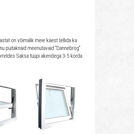
astat on võimalik meie käest tellida ka
anu puitaknaid meenutavaid “Dannebrog”
võrreldes Saksa tüüpi akendega 3-5 korda