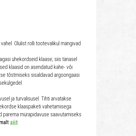
ahel. Olulist rolli tootevalikul mängivad
agasi ühekordseid klaase, siis tänasel
sed klaasid on asendatud kahe- või
use tõstmiseks sisaldavad argoongaasi
isekülgedel.
usel ja turvalisusel. Tihti arvatakse
hekordse klaaspaketi vahetamisega
uid parema mürapidavuse saavutamiseks
malt
siit
.