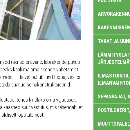
PUUTARHA
ARVORAKENN
RAKENNUSKEM
TAKAT JA UUN
LÄMMITYSLAI
msed (aknad ei avane, läbi akende puhub
JÄRJESTELMÄ
is peaks kaaluma oma akende vahetamist.
ILMASTOINTIL
ideni – talvel puhub lund tuppa, vesi on
ILMANVAIHTO
stada saanud seinakonstruktsioonid.
SEPÄNPAJAT, 
ustada, tehes kindlaks oma vajadused,
ga kaasneb suur vastutus, mis tähendab, et
POSTILOKERIT,
oluliselt lõpptulemust.
MUUTTOPALEL