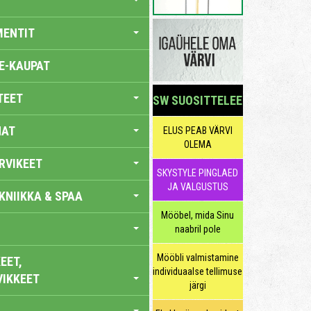
MENTIT
E-KAUPAT
TEET
SW SUOSITTELEE
NAT
ELUS PEAB VÄRVI
OLEMA
RVIKEET
SKYSTYLE PINGLAED
JA VALGUSTUS
KNIIKKA & SPAA
Mööbel, mida Sinu
naabril pole
Mööbli valmistamine
EET,
individuaalse tellimuse
VIKKEET
järgi