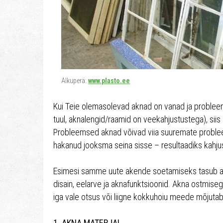
Alkuperä:
www.plasto.ee
Kui Teie olemasolevad aknad on vanad ja problee
tuul, aknalengid/raamid on veekahjustustega), si
Probleemsed aknad võivad viia suuremate probleem
hakanud jooksma seina sisse – resultaadiks kahju
Esimesi samme uute akende soetamiseks tasub al
disain, eelarve ja aknafunktsioonid. Akna ostmise
iga vale otsus või liigne kokkuhoiu meede mõjutab 
1. AKNA MATERJAL