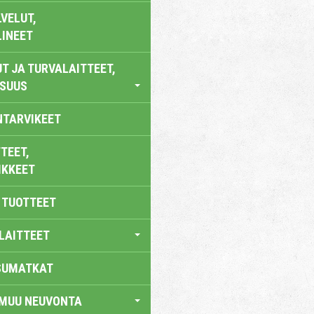
VELUT,
LINEET
T JA TURVALAITTEET,
ISUUS
NTARVIKEET
TEET,
IKKEET
 TUOTTEET
LAITTEET
SUMATKAT
 MUU NEUVONTA