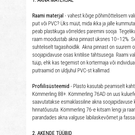
Raami materjal
- vahest kõige põhimõttelisem vali
puit või PVC? Üks müüt, mida ikka ja jälle kummut
peab plastikuga võrreldes paremini sooja. Tegelikul
raam moodustab akna pinnast üksnes 10–12%. See
suhteliselt tagasihoidlik. Akna pinnast on suurem o
soojapidavuse osas kriitilise tähtsusega. Raami vali
tüüp, ehk kas tegemist on kortermaja või individua
puitraamid on üldjuhul PVC-st kallimad.
Profiilisüsteemid
- Plasto kasutab peamiselt kaht
Kömmerling 88+. Kömmerling 76AD on uus kuluefekt
saavutatakse esmaklassiline akna soojapidavuse 
hinnatõusuta. Kömmerling 76-e kitsam lengi ja raa
parandades akna valguse läbilaskevõimet ja fassa
2. AKENDE TÜÜBID