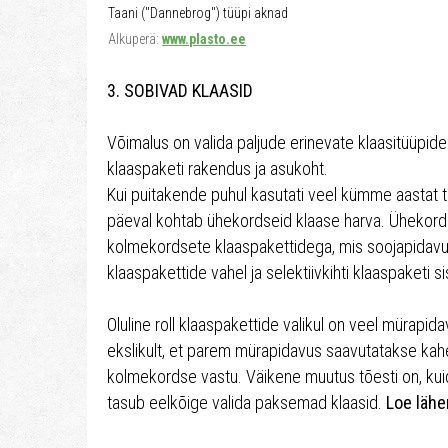
Taani ("Dannebrog") tüüpi aknad
Alkuperä:
www.plasto.ee
3. SOBIVAD KLAASID
Võimalus on valida paljude erinevate klaasitüüpide v
klaaspaketi rakendus ja asukoht.
Kui puitakende puhul kasutati veel kümme aastat t
päeval kohtab ühekordseid klaase harva. Ühekord
kolmekordsete klaaspakettidega, mis soojapidav
klaaspakettide vahel ja selektiivkihti klaaspaketi s
Oluline roll klaaspakettide valikul on veel mürapidav
ekslikult, et parem mürapidavus saavutatakse ka
kolmekordse vastu. Väikene muutus tõesti on, k
tasub eelkõige valida paksemad klaasid.
Loe lähe