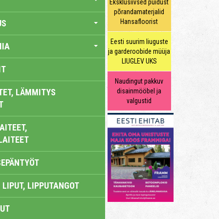
Eksklusiivsed puidust
põrandamaterjalid
Hansafloorist
US
Eesti suurim liuguste
IA
ja garderoobide müüja
LIUGLEV UKS
IT
Naudingut pakkuv
TET, LÄMMITYS
disainmööbel ja
valgustid
T
AITEET,
LAITEET
SEPÄNTYÖT
 LIPUT, LIPPUTANGOT
UT