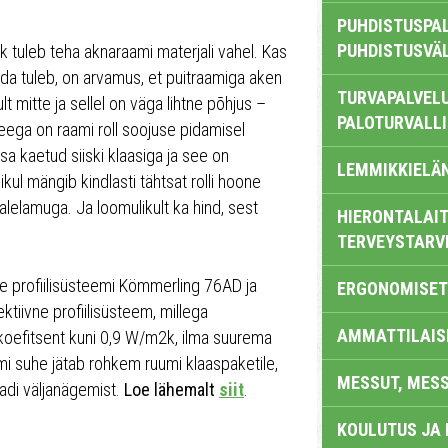
PUHDISTUSPAL
PUHDISTUSVÄ
k tuleb teha aknaraami materjali vahel. Kas
ada tuleb, on arvamus, et puitraamiga aken
TURVAPALVELU
t mitte ja sellel on väga lihtne põhjus –
PALOTURVALL
ga on raami roll soojuse pidamisel
sa kaetud siiski klaasiga ja see on
LEMMIKKIELÄ
kul mängib kindlasti tähtsat rolli hoone
alelamuga. Ja loomulikult ka hind, sest
HIERONTALAIT
TERVEYSTARV
e profiilisüsteemi Kömmerling 76AD ja
ERGONOMISET
iivne profiilisüsteem, millega
AMMATTILAIS
koefitsent kuni 0,9 W/m2k, ilma suurema
mi suhe jätab rohkem ruumi klaaspaketile,
MESSUT, MES
adi väljanägemist.
Loe lähemalt
siit
.
KOULUTUS JA