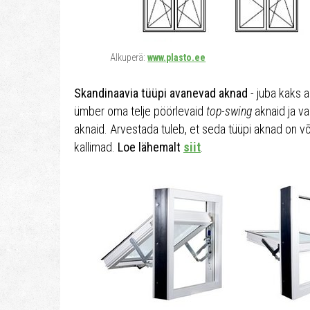
Alkuperä:
www.plasto.ee
Skandinaavia tüüpi avanevad aknad
- juba kaks a
ümber oma telje pöörlevaid
top-swing
aknaid ja v
aknaid. Arvestada tuleb, et seda tüüpi aknad on 
kallimad.
Loe lähemalt
siit
.