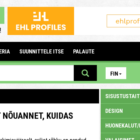
ERIA
SUUNNITTELE ITSE
PALAUTE
FIN
SISUSTUSTAITE
DESIGN
T NÕUANNET, KUIDAS
HUONEKALUT/