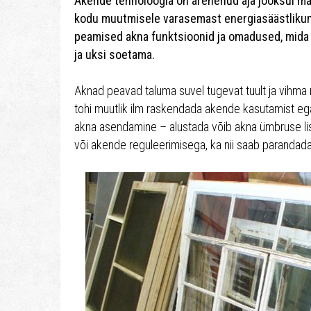
Akende tehnoloogia on arenenud aja jooksul mär
kodu muutmisele varasemast energiasäästliku
peamised akna funktsioonid ja omadused, mida t
ja uksi soetama.
Aknad peavad taluma suvel tugevat tuult ja vihma ni
tohi muutlik ilm raskendada akende kasutamist ega 
akna asendamine – alustada võib akna ümbruse li
või akende reguleerimisega, ka nii saab parandada