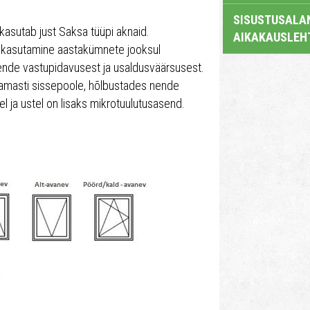
SISUSTUSALAN
kasutab just Saksa tüüpi aknaid.
AIKAKAUSLEH
de kasutamine aastakümnete jooksul
kende vastupidavusest ja usaldusväärsusest.
amasti sissepoole, hõlbustades nende
 ja ustel on lisaks mikrotuulutusasend.