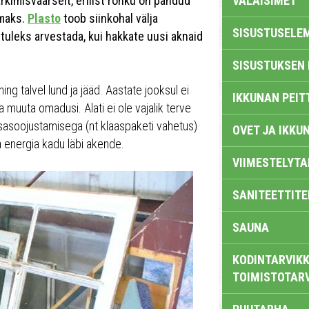
kimisväärselt, erilist rõhku on pandud
VALAISIMET
maks.
Plasto
toob siinkohal välja
SISUSTUSELE
uleks arvestada, kui hakkate uusi aknaid
SISUSTUKSEN 
ng talvel lund ja jääd. Aastate jooksul ei
IKKUNAN PEIT
muuta omadusi. Alati ei ole vajalik terve
sasoojustamisega (nt klaaspaketi vahetus)
OVET JA IKKU
 energia kadu läbi akende.
VIIMESTELYTA
SANITEETTITE
SAUNA
KODINTARVIKK
TOIMISTOTAR