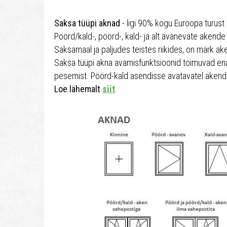
Saksa tüüpi aknad
- ligi 90% kogu Euroopa turust 
Pöörd/kald-, pöörd-, kald- ja alt avanevate aken
Saksamaal ja paljudes teistes riikides, on märk a
Saksa tüüpi akna avamisfunktsioonid toimuvad en
pesemist. Pöörd-kald asendisse avatavatel akendel
Loe lähemalt
siit
.