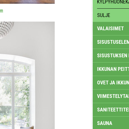
KYLPYHUONEK
om
SULJE
VALAISIMET
SISUSTUSELE
SISUSTUKSEN 
IKKUNAN PEIT
OVET JA IKKU
VIIMESTELYTA
SANITEETTITE
SAUNA