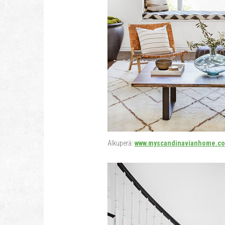
Alkuperä:
www.myscandinavianhome.c