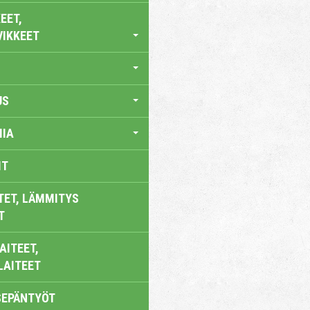
EET,
VIKKEET
US
IA
IT
TET, LÄMMITYS
T
AITEET,
LAITEET
SEPÄNTYÖT