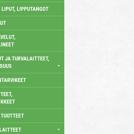
 LIPUT, LIPPUTANGOT
UT
VELUT,
LINEET
T JA TURVALAITTEET,
ISUUS
NTARVIKEET
TEET,
IKKEET
 TUOTTEET
LAITTEET