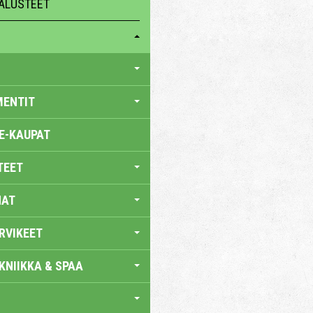
ALUSTEET
MENTIT
E-KAUPAT
TEET
NAT
RVIKEET
KNIIKKA & SPAA