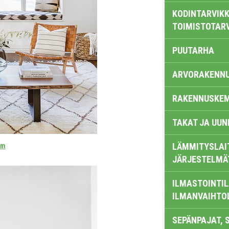
KODINTARVIKK
TOIMISTOTAR
PUUTARHA
ARVORAKENN
RAKENNUSKEM
TAKAT JA UUN
LÄMMITYSLAI
om
JÄRJESTELMÄ
ILMASTOINTIL
ILMANVAIHTO
SEPÄNPAJAT, 