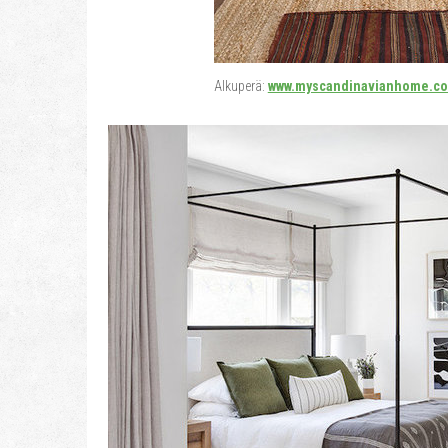
Alkuperä:
www.myscandinavianhome.c