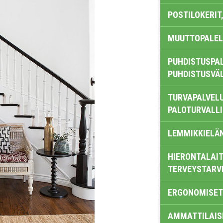
POSTILOKERIT,
MUUTTOPALEL
PUHDISTUSPAL
PUHDISTUSVÄ
TURVAPALVELU
PALOTURVALL
LEMMIKKIELÄ
HIERONTALAIT
TERVEYSTARV
ERGONOMISET
AMMATTILAIS