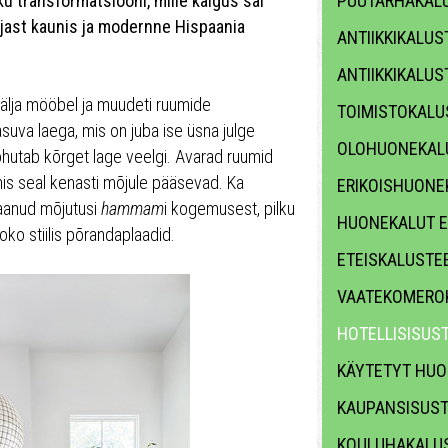
ku transformatsiooni, mille käigus sai
PUUTARHAKALU
ast kaunis ja modernne Hispaania
ANTIIKKIKALUS
ANTIIKKIKALUS
välja mööbel ja muudeti ruumide
TOIMISTOKALU
suva laega, mis on juba ise üsna julge
OLOHUONEKAL
õhutab kõrget lage veelgi. Avarad ruumid
mis seal kenasti mõjule pääsevad. Ka
ERIKOISHUONE
saanud mõjutusi
hammam
i kogemusest, pilku
HUONEKALUT E
ko stiilis põrandaplaadid.
ETEISKALUSTE
VAATEKOMERO
HOTELLISISUS
KÄYTETYT HUO
KAUPANSISUS
KOULUHAKALUS