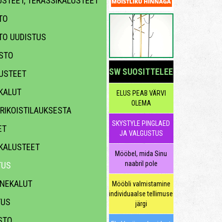
STEET, TERASSIKALUSTEET
TO
TO UUDISTUS
STO
SW SUOSITTELEE
USTEET
KALUT
ELUS PEAB VÄRVI
OLEMA
RIKOISTILAUKSESTA
SKYSTYLE PINGLAED
ET
JA VALGUSTUS
KALUSTEET
Mööbel, mida Sinu
naabril pole
TUS
NEKALUT
Mööbli valmistamine
individuaalse tellimuse
TUS
järgi
TO,