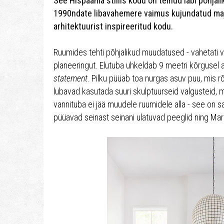
See Hispaania stiilis kodu on teinud läbi põhjali
1990ndate libavahemere vaimus kujundatud maj
arhitektuurist inspireeritud kodu.
Ruumides tehti põhjalikud muudatused - vahetati 
planeeringut. Elutuba uhkeldab 9 meetri kõrgusel a
statement
. Pilku püüab toa nurgas asuv puu, mis r
lubavad kasutada suuri skulptuurseid valgusteid, 
vannituba ei jää muudele ruumidele alla - see on 
püüavad seinast seinani ulatuvad peeglid ning Maro