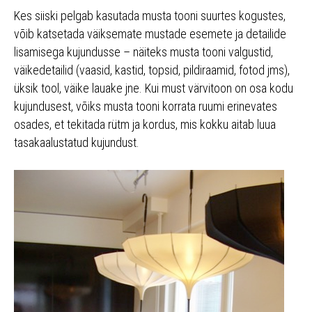
Kes siiski pelgab kasutada musta tooni suurtes kogustes,
võib katsetada väiksemate mustade esemete ja detailide
lisamisega kujundusse – näiteks musta tooni valgustid,
väikedetailid (vaasid, kastid, topsid, pildiraamid, fotod jms),
üksik tool, väike lauake jne. Kui must värvitoon on osa kodu
kujundusest, võiks musta tooni korrata ruumi erinevates
osades, et tekitada rütm ja kordus, mis kokku aitab luua
tasakaalustatud kujundust.