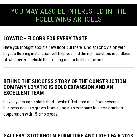
YOU MAY ALSO BE INTERESTED IN THE
FOLLOWING ARTICLES
LOYATIC - FLOORS FOR EVERY TASTE
Have you thought about a new floor, but there is no specific vision yet?
Loyatic flooring installation will help you find the right solution, regardless
of whether you rebuild the existing one or build a new one.
BEHIND THE SUCCESS STORY OF THE CONSTRUCTION
COMPANY LOYATIC IS BOLD EXPANSION AND AN
EXCELLENT TEAM
Eleven years ago established Loyatic OÜ started as a floor covering
business and has grown from a one-man company to a construction
corporation with 15 employees.
GALLERY: STOCKHOLM FURNITURE AND LIGHT FAIR 2018