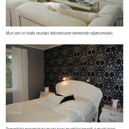
Must sein on heaks taustaks dekoratiivsete elementide väljatoomiseks.