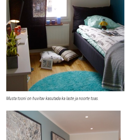
Musta tooni on huvitav kasutada ka laste ja noorte toas.