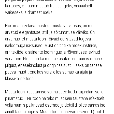
kartuses, et ruum muutub liialt süngeks, visuaalselt
väikeseks ja dramaatiliseks.
Hoolimata eelarvamustest musta värvi osas, on must
arvatud elegantsuse, stiili ja sõltumatuse värviks. On
arvamus, et musta tooni rõivaid eelistavad tugeva
iseloomuga isiksused. Must on tihti ka moekunstnike,
arhitektide, disainerite loomingus ja rõivastuses levinud
värvitoon. Nii näitab ka musta kasutamine ruumis omaniku
julgust, enesekindlust ja origninaalsust. Lisaks on tänasel
päeval must trendikas värv, olles samas ka ajatu ja
klassikaline toon.
Musta tooni kasutamise võimalused kodu kujundamisel on
piiramatud... Nii toob näiteks must sein taustana efektselt
välja ruumis paiknevad esemed ja detailid, olles samas ise
ainult taustaloojaks. Musta tooni erinevad esemed (toolid,