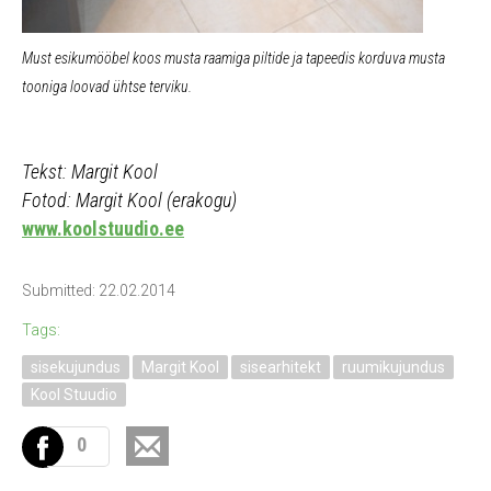
Must esikumööbel koos musta raamiga piltide ja tapeedis korduva musta
tooniga loovad ühtse terviku.
Tekst: Margit Kool
Fotod: Margit Kool (erakogu)
www.koolstuudio.ee
Submitted: 22.02.2014
Tags:
sisekujundus
Margit Kool
sisearhitekt
ruumikujundus
Kool Stuudio
0