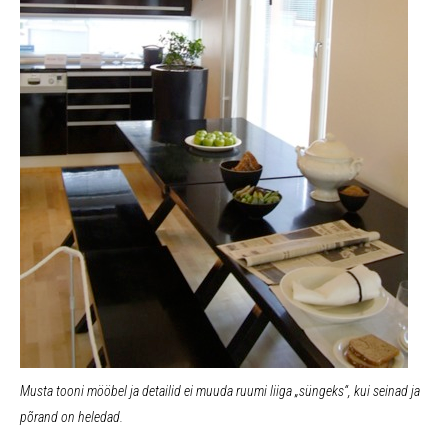
Musta tooni mööbel ja detailid ei muuda ruumi liiga „süngeks“, kui seinad ja
põrand on heledad.