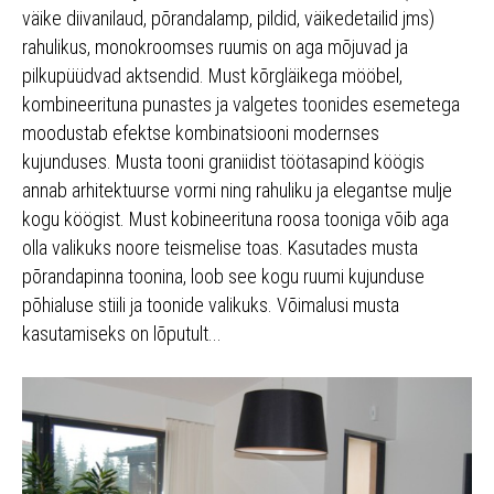
väike diivanilaud, põrandalamp, pildid, väikedetailid jms)
rahulikus, monokroomses ruumis on aga mõjuvad ja
pilkupüüdvad aktsendid. Must kõrgläikega mööbel,
kombineerituna punastes ja valgetes toonides esemetega
moodustab efektse kombinatsiooni modernses
kujunduses. Musta tooni graniidist töötasapind köögis
annab arhitektuurse vormi ning rahuliku ja elegantse mulje
kogu köögist. Must kobineerituna roosa tooniga võib aga
olla valikuks noore teismelise toas. Kasutades musta
põrandapinna toonina, loob see kogu ruumi kujunduse
põhialuse stiili ja toonide valikuks. Võimalusi musta
kasutamiseks on lõputult...