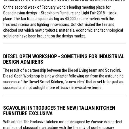
On the second week of February world’s leading meeting place for
Scandinavian design – Stockholm Furniture and Light Fair 2018 – took
place. The fair filled a space as big as 40 000 square meters with the
freshest interior and lighting innovations. Oot-Oot visited the fair and
checked out which new products, materials, economic and technological
solutions have been brought on the design market.
DIESEL OPEN WORKSHOP - SOMETHING FOR INDUSTRIAL
DESIGN ADMIRERS
The result of a partnership between the Diesel Living team and Scavolini,
Diesel Open Workshop is a new chapter following on from the astounding
success of the Diesel Social Kitchen, "a new idea" that is set to be just as
successful, if not outright more effective in evocative terms.
SCAVOLINI INTRODUCES THE NEW ITALIAN KITCHEN
FURNITURE EXCLUSIVA
With artisan The Exclusiva kitchen model designed by Vuesse is a perfect
marriage of classical architecture with the linearity of contemporary