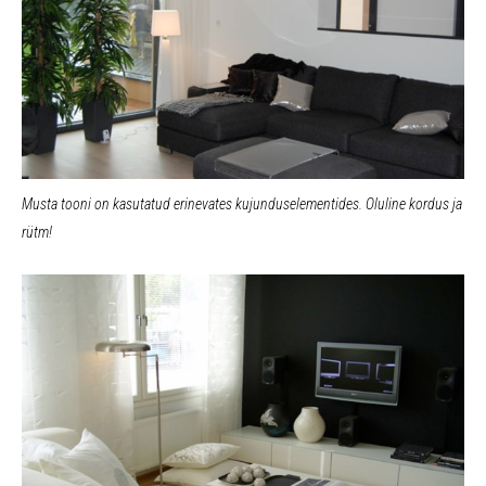
Musta tooni on kasutatud erinevates kujunduselementides. Oluline kordus ja
rütm!