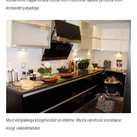
Romantiline magamistuba musta tooni mustrilise tapeedi ja musta tooni
kordavate patjadega.
Must kõrgläikega köögimööbel on efektne. Musta värvitooni korratakse
köögi väikedetailides.