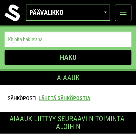
PÄÄVALIKKO
Näytä
kategor
HAKU
AIAAUK
SÄHKÖPOSTI:
LÄHETÄ SÄHKÖPOSTIA
AIAAUK LIITTYY SEURAAVIIN TOIMINTA-
ALOIHIN