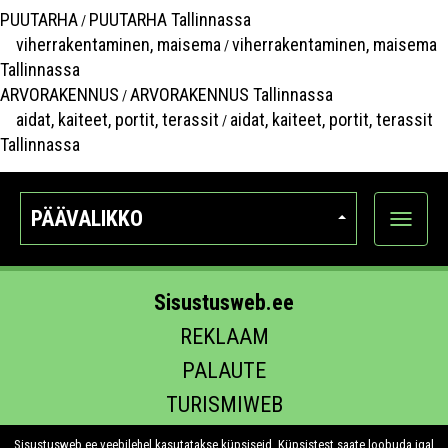
PUUTARHA
PUUTARHA Tallinnassa
/
viherrakentaminen, maisema
viherrakentaminen, maisema
/
Tallinnassa
ARVORAKENNUS
ARVORAKENNUS Tallinnassa
/
aidat, kaiteet, portit, terassit
aidat, kaiteet, portit, terassit
/
Tallinnassa
PÄÄVALIKKO
Näytä
kategori
Sisustusweb.ee
REKLAAM
PALAUTE
TURISMIWEB
EHITUS.EE
Sisustusweb.ee veebilehel kasutatakse küpsiseid. Küpsistest saate loobuda igal