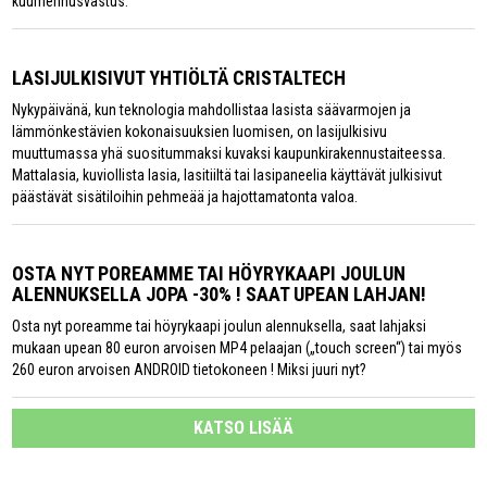
kuumennusvastus.
LASIJULKISIVUT YHTIÖLTÄ CRISTALTECH
Nykypäivänä, kun teknologia mahdollistaa lasista säävarmojen ja
lämmönkestävien kokonaisuuksien luomisen, on lasijulkisivu
muuttumassa yhä suositummaksi kuvaksi kaupunkirakennustaiteessa.
Mattalasia, kuviollista lasia, lasitiiltä tai lasipaneelia käyttävät julkisivut
päästävät sisätiloihin pehmeää ja hajottamatonta valoa.
OSTA NYT POREAMME TAI HÖYRYKAAPI JOULUN
ALENNUKSELLA JOPA -30% ! SAAT UPEAN LAHJAN!
Osta nyt poreamme tai höyrykaapi joulun alennuksella, saat lahjaksi
mukaan upean 80 euron arvoisen MP4 pelaajan („touch screen“) tai myös
260 euron arvoisen ANDROID tietokoneen ! Miksi juuri nyt?
KATSO LISÄÄ