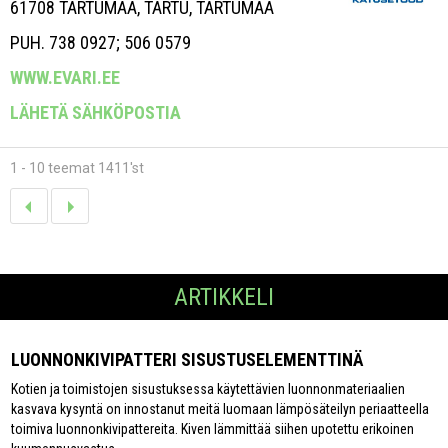
61708 TARTUMAA, TARTU, TARTUMAA
PUH. 738 0927; 506 0579
WWW.EVARI.EE
LÄHETÄ SÄHKÖPOSTIA
1 - 10 teemat 1411'st
ARTIKKELI
LUONNONKIVIPATTERI SISUSTUSELEMENTTINÄ
Kotien ja toimistojen sisustuksessa käytettävien luonnonmateriaalien
kasvava kysyntä on innostanut meitä luomaan lämpösäteilyn periaatteella
toimiva luonnonkivipattereita. Kiven lämmittää siihen upotettu erikoinen