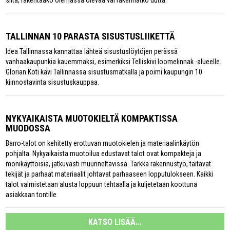
siitä, rakentaako olemassa olevaa vai rakennatko uutta.
TALLINNAN 10 PARASTA SISUSTUSLIIKETTÄ
Idea Tallinnassa kannattaa lähteä sisustuslöytöjen perässä
vanhaakaupunkia kauemmaksi, esimerkiksi Telliskivi loomelinnak -alueelle.
Glorian Koti kävi Tallinnassa sisustusmatkalla ja poimi kaupungin 10
kiinnostavinta sisustuskauppaa.
NYKYAIKAISTA MUOTOKIELTÄ KOMPAKTISSA
MUODOSSA
Barro-talot on kehitetty erottuvan muotokielen ja materiaalinkäytön
pohjalta. Nykyaikaista muotoilua edustavat talot ovat kompakteja ja
monikäyttöisiä, jatkuvasti muunneltavissa. Tarkka rakennustyö, taitavat
tekijät ja parhaat materiaalit johtavat parhaaseen lopputulokseen. Kaikki
talot valmistetaan alusta loppuun tehtaalla ja kuljetetaan koottuna
asiakkaan tontille.
KATSO LISÄÄ...