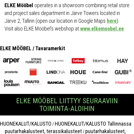
ELKE Mööbel
operates in a showroom combining retail store
and project sales department in Järve Towers located in
Järve 2, Tallinn (open our location in Google Maps
here
).
Visit also ELKE Mööbel’s webshop at
www.elkemoobel.ee
.
ELKE MÖÖBEL / Tavaramerkit
ELKE MÖÖBEL LIITTYY SEURAAVIIN
TOIMINTA-ALOIHIN
HUONEKALUT/KALUSTO
HUONEKALUT/KALUSTO Tallinnassa
/
puutarhakalusteet, terassikalusteet
puutarhakalusteet,
/