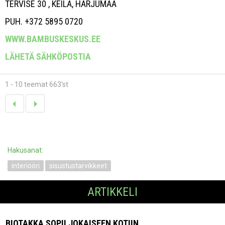
TERVISE 30 , KEILA, HARJUMAA
PUH. +372 5895 0720
WWW.BAMBUSKESKUS.EE
LÄHETÄ SÄHKÖPOSTIA
1 - 10 teemat 663'st
Hakusanat:
interiööri
sisustustarvikkeet
ARTIKKELI
BIOTAKKA SOPII JOKAISEEN KOTIIN