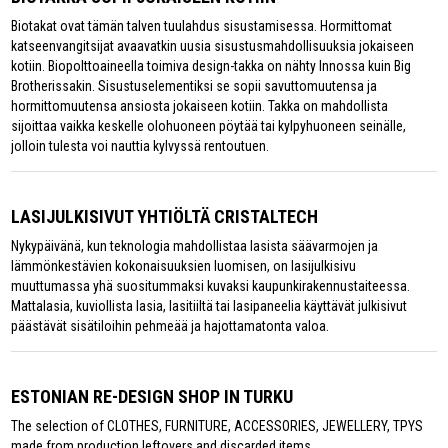
Biotakat ovat tämän talven tuulahdus sisustamisessa. Hormittomat
katseenvangitsijat avaavatkin uusia sisustusmahdollisuuksia jokaiseen
kotiin. Biopolttoaineella toimiva design-takka on nähty Innossa kuin Big
Brotherissakin. Sisustuselementiksi se sopii savuttomuutensa ja
hormittomuutensa ansiosta jokaiseen kotiin. Takka on mahdollista
sijoittaa vaikka keskelle olohuoneen pöytää tai kylpyhuoneen seinälle,
jolloin tulesta voi nauttia kylvyssä rentoutuen.
LASIJULKISIVUT YHTIÖLTÄ CRISTALTECH
Nykypäivänä, kun teknologia mahdollistaa lasista säävarmojen ja
lämmönkestävien kokonaisuuksien luomisen, on lasijulkisivu
muuttumassa yhä suositummaksi kuvaksi kaupunkirakennustaiteessa.
Mattalasia, kuviollista lasia, lasitiiltä tai lasipaneelia käyttävät julkisivut
päästävät sisätiloihin pehmeää ja hajottamatonta valoa.
ESTONIAN RE-DESIGN SHOP IN TURKU
The selection of CLOTHES, FURNITURE, ACCESSORIES, JEWELLERY, TPYS
made from production leftovers and discarded items.