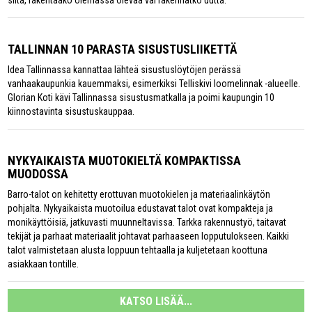
siitä, rakentaako olemassa olevaa vai rakennatko uutta.
TALLINNAN 10 PARASTA SISUSTUSLIIKETTÄ
Idea Tallinnassa kannattaa lähteä sisustuslöytöjen perässä
vanhaakaupunkia kauemmaksi, esimerkiksi Telliskivi loomelinnak -alueelle.
Glorian Koti kävi Tallinnassa sisustusmatkalla ja poimi kaupungin 10
kiinnostavinta sisustuskauppaa.
NYKYAIKAISTA MUOTOKIELTÄ KOMPAKTISSA
MUODOSSA
Barro-talot on kehitetty erottuvan muotokielen ja materiaalinkäytön
pohjalta. Nykyaikaista muotoilua edustavat talot ovat kompakteja ja
monikäyttöisiä, jatkuvasti muunneltavissa. Tarkka rakennustyö, taitavat
tekijät ja parhaat materiaalit johtavat parhaaseen lopputulokseen. Kaikki
talot valmistetaan alusta loppuun tehtaalla ja kuljetetaan koottuna
asiakkaan tontille.
KATSO LISÄÄ...