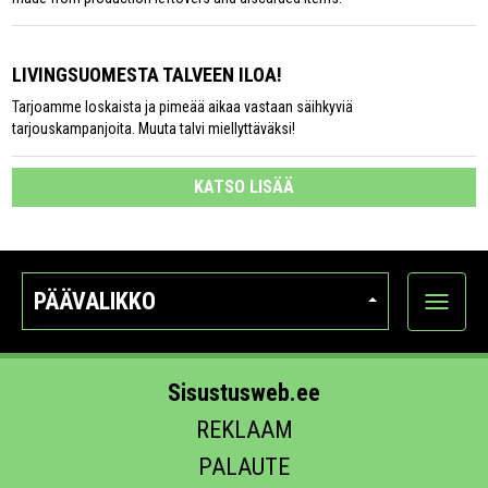
LIVINGSUOMESTA TALVEEN ILOA!
Tarjoamme loskaista ja pimeää aikaa vastaan säihkyviä
tarjouskampanjoita. Muuta talvi miellyttäväksi!
KATSO LISÄÄ
PÄÄVALIKKO
Näytä
kategori
Sisustusweb.ee
REKLAAM
PALAUTE