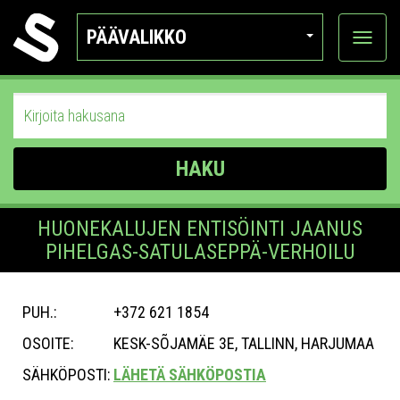
PÄÄVALIKKO
Näytä
kategor
HAKU
HUONEKALUJEN ENTISÖINTI JAANUS
PIHELGAS-SATULASEPPÄ-VERHOILU
PUH.:
+372 621 1854
OSOITE:
KESK-SÕJAMÄE 3E, TALLINN, HARJUMAA
SÄHKÖPOSTI:
LÄHETÄ SÄHKÖPOSTIA