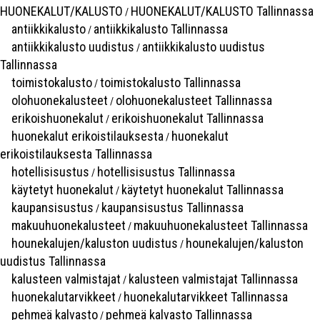
HUONEKALUT/KALUSTO
HUONEKALUT/KALUSTO Tallinnassa
/
antiikkikalusto
antiikkikalusto Tallinnassa
/
antiikkikalusto uudistus
antiikkikalusto uudistus
/
Tallinnassa
toimistokalusto
toimistokalusto Tallinnassa
/
olohuonekalusteet
olohuonekalusteet Tallinnassa
/
erikoishuonekalut
erikoishuonekalut Tallinnassa
/
huonekalut erikoistilauksesta
huonekalut
/
erikoistilauksesta Tallinnassa
hotellisisustus
hotellisisustus Tallinnassa
/
käytetyt huonekalut
käytetyt huonekalut Tallinnassa
/
kaupansisustus
kaupansisustus Tallinnassa
/
makuuhuonekalusteet
makuuhuonekalusteet Tallinnassa
/
hounekalujen/kaluston uudistus
hounekalujen/kaluston
/
uudistus Tallinnassa
kalusteen valmistajat
kalusteen valmistajat Tallinnassa
/
huonekalutarvikkeet
huonekalutarvikkeet Tallinnassa
/
pehmeä kalvasto
pehmeä kalvasto Tallinnassa
/