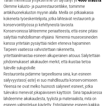
Tähän mennessä yrityksemme on täyttänyt yli
4000 tilausta
.
Olemme kalusto- ja puunrestaurointiliike, toimimme
antiikihuonekaluston myynin alalla. Meillä on pitkäaikaisia
kokeneita työeskentelijoita, jotka lähteävät restaurointi ja
konservointityössa jo kehittyneistä tavoista.
Konservoinissa lähteemme periaatteesta, että esine pitäisi
säilyttää mahdollisiman ehjäänä. Nimennä museoesineiden
kanssa yritetään pysäyttää niiden eteneva hajoaminen.
Tarpeen vaatiessa vahvistettaan rakennetta,
yritettäänilmaistaa esineen alkuperäinen aitouus.Säilytettään
johdonmukaiset aikakauden merkit, että ikuistaa tietoa
tuleville sukupolville.
Restaurointia pidämme tarpeellisena siinä, kun esineen
säilyvyystaso(-aste) ei suo mahdllisuutta konservoimiseen.
Yleensä ne ovat melko huonosti säilyneet esineet, jotka
tulevaksi menevät jokapäiviseen käyttöön. Siinä tapauksessa
lähdeemme aikakaudesta, tyylistä ja materiaalista, mitä on
esineen valmisteluun käytetty. Entistäämme esineen kaikkia