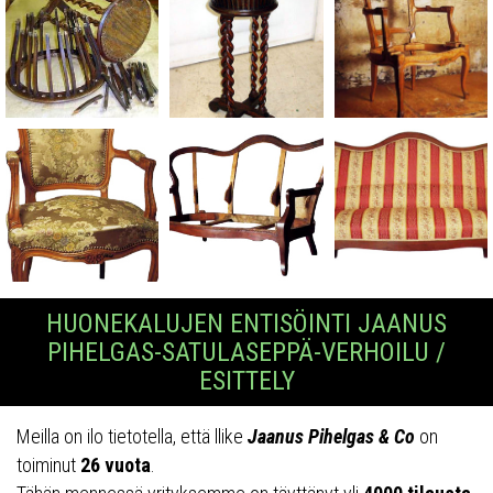
HUONEKALUJEN ENTISÖINTI JAANUS
PIHELGAS-SATULASEPPÄ-VERHOILU /
ESITTELY
Meilla on ilo tietotella, että llike
Jaanus Pihelgas & Co
on
toiminut
26 vuota
.