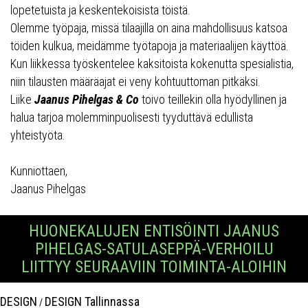
lopetetuista ja keskentekoisista töistä.
Olemme työpaja, missä tilaajilla on aina mahdollisuus katsoa
töiden kulkua, meidämme työtapoja ja materiaalijen käyttöä.
Kun liikkessa työskentelee kaksitoista kokenutta spesialistia,
niin tilausten määräajat ei veny kohtuuttoman pitkäksi.
Liike
Jaanus Pihelgas & Co
toivo teillekin olla hyödyllinen ja
halua tarjoa molemminpuolisesti tyyduttävä edullista
yhteistyöta.
Kunniottaen,
Jaanus Pihelgas
HUONEKALUJEN ENTISÖINTI JAANUS
PIHELGAS-SATULASEPPÄ-VERHOILU
LIITTYY SEURAAVIIN TOIMINTA-ALOIHIN
DESIGN
DESIGN Tallinnassa
/