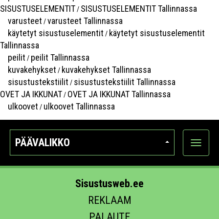
SISUSTUSELEMENTIT
SISUSTUSELEMENTIT Tallinnassa
/
varusteet
varusteet Tallinnassa
/
käytetyt sisustuselementit
käytetyt sisustuselementit
/
Tallinnassa
peilit
peilit Tallinnassa
/
kuvakehykset
kuvakehykset Tallinnassa
/
sisustustekstiilit
sisustustekstiilit Tallinnassa
/
OVET JA IKKUNAT
OVET JA IKKUNAT Tallinnassa
/
ulkoovet
ulkoovet Tallinnassa
/
PÄÄVALIKKO
Näytä
kategori
Sisustusweb.ee
REKLAAM
PALAUTE