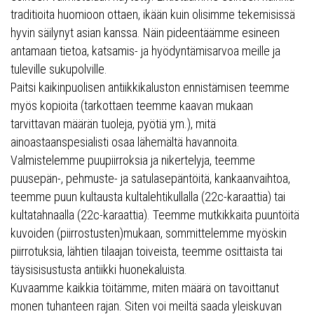
traditioita huomioon ottaen, ikään kuin olisimme tekemisissä
hyvin säilynyt asian kanssa. Näin pideentäämme esineen
antamaan tietoa, katsamis- ja hyödyntämisarvoa meille ja
tuleville sukupolville.
Paitsi kaikinpuolisen antiikkikaluston ennistämisen teemme
myös kopioita (tarkottaen teemme kaavan mukaan
tarvittavan määrän tuoleja, pyötiä ym.), mitä
ainoastaanspesialisti osaa lähemältä havannoita.
Valmistelemme puupiirroksia ja nikertelyja, teemme
puusepän-, pehmuste- ja satulasepäntöitä, kankaanvaihtoa,
teemme puun kultausta kultalehtikullalla (22c-karaattia) tai
kultatahnaalla (22c-karaattia). Teemme mutkikkaita puuntöitä
kuvoiden (piirrostusten)mukaan, sommittelemme myöskin
piirrotuksia, lähtien tilaajan toiveista, teemme osittaista tai
täysisisustusta antiikki huonekaluista.
Kuvaamme kaikkia töitämme, miten määrä on tavoittanut
monen tuhanteen rajan. Siten voi meiltä saada yleiskuvan