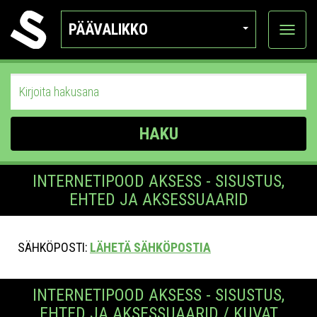
PÄÄVALIKKO
Näytä
kategor
HAKU
INTERNETIPOOD AKSESS - SISUSTUS,
EHTED JA AKSESSUAARID
SÄHKÖPOSTI:
LÄHETÄ SÄHKÖPOSTIA
INTERNETIPOOD AKSESS - SISUSTUS,
EHTED JA AKSESSUAARID / KUVAT