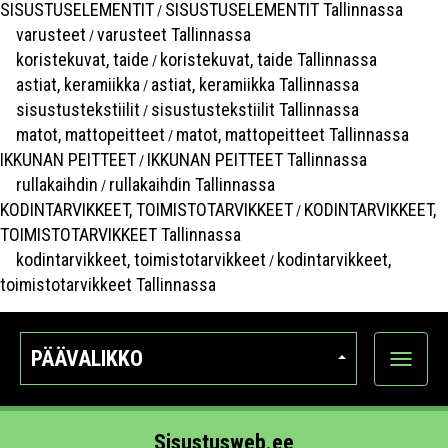
SISUSTUSELEMENTIT
SISUSTUSELEMENTIT Tallinnassa
/
varusteet
varusteet Tallinnassa
/
koristekuvat, taide
koristekuvat, taide Tallinnassa
/
astiat, keramiikka
astiat, keramiikka Tallinnassa
/
sisustustekstiilit
sisustustekstiilit Tallinnassa
/
matot, mattopeitteet
matot, mattopeitteet Tallinnassa
/
IKKUNAN PEITTEET
IKKUNAN PEITTEET Tallinnassa
/
rullakaihdin
rullakaihdin Tallinnassa
/
KODINTARVIKKEET, TOIMISTOTARVIKKEET
KODINTARVIKKEET,
/
TOIMISTOTARVIKKEET Tallinnassa
kodintarvikkeet, toimistotarvikkeet
kodintarvikkeet,
/
toimistotarvikkeet Tallinnassa
PÄÄVALIKKO
Näytä
kategori
Sisustusweb.ee