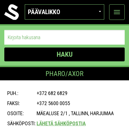
PÄÄVALIKKO
Näytä
kategor
HAKU
PHARO/AXOR
PUH.:
+372 682 6829
FAKSI:
+372 5600 0055
OSOITE:
MÄEALUSE 2/1 , TALLINN, HARJUMAA
SÄHKÖPOSTI:
LÄHETÄ SÄHKÖPOSTIA