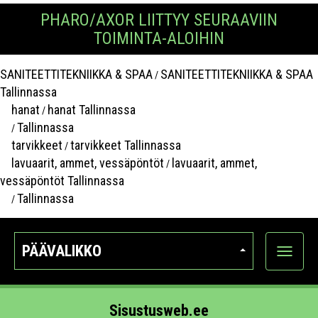
PHARO/AXOR LIITTYY SEURAAVIIN
TOIMINTA-ALOIHIN
SANITEETTITEKNIIKKA & SPAA
SANITEETTITEKNIIKKA & SPAA
/
Tallinnassa
hanat
hanat Tallinnassa
/
Tallinnassa
/
tarvikkeet
tarvikkeet Tallinnassa
/
lavuaarit, ammet, vessäpöntöt
lavuaarit, ammet,
/
vessäpöntöt Tallinnassa
Tallinnassa
/
PÄÄVALIKKO
Näytä
kategori
Sisustusweb.ee