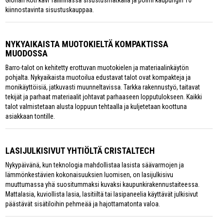
Glorian Koti kävi Tallinnassa sisustusmatkalla ja poimi kaupungin 10
kiinnostavinta sisustuskauppaa.
NYKYAIKAISTA MUOTOKIELTÄ KOMPAKTISSA
MUODOSSA
Barro-talot on kehitetty erottuvan muotokielen ja materiaalinkäytön
pohjalta. Nykyaikaista muotoilua edustavat talot ovat kompakteja ja
monikäyttöisiä, jatkuvasti muunneltavissa. Tarkka rakennustyö, taitavat
tekijät ja parhaat materiaalit johtavat parhaaseen lopputulokseen. Kaikki
talot valmistetaan alusta loppuun tehtaalla ja kuljetetaan koottuna
asiakkaan tontille.
LASIJULKISIVUT YHTIÖLTÄ CRISTALTECH
Nykypäivänä, kun teknologia mahdollistaa lasista säävarmojen ja
lämmönkestävien kokonaisuuksien luomisen, on lasijulkisivu
muuttumassa yhä suositummaksi kuvaksi kaupunkirakennustaiteessa.
Mattalasia, kuviollista lasia, lasitiiltä tai lasipaneelia käyttävät julkisivut
päästävät sisätiloihin pehmeää ja hajottamatonta valoa.