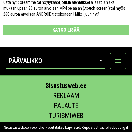
Osta nyt poreamme tai höyrykaapi joulun alennuksella, saat lahjaksi
mukaan upean 80 euron arvoisen MP4 pelaajan („touch screen“) tai myös
260 euron arvoisen ANDROID tietokoneen ! Miksi juuri nyt?
KATSO LISÄÄ
PÄÄVALIKKO
Näytä
kategori
Sisustusweb.ee
REKLAAM
PALAUTE
TURISMIWEB
EHITUS.EE
Sisustusweb.ee veebilehel kasutatakse küpsiseid. Küpsistest saate loobuda igal