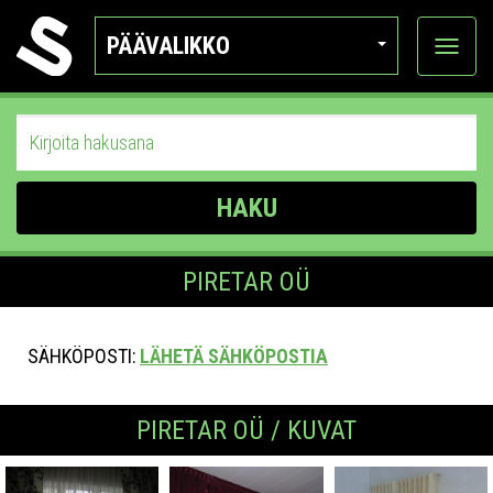
PÄÄVALIKKO
Näytä
kategor
HAKU
PIRETAR OÜ
SÄHKÖPOSTI:
LÄHETÄ SÄHKÖPOSTIA
PIRETAR OÜ / KUVAT