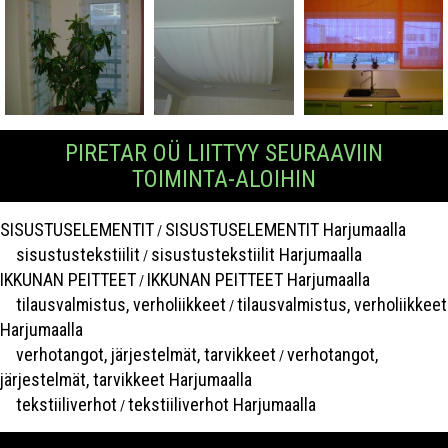
PIRETAR OÜ LIITTYY SEURAAVIIN
TOIMINTA-ALOIHIN
SISUSTUSELEMENTIT
SISUSTUSELEMENTIT Harjumaalla
/
sisustustekstiilit
sisustustekstiilit Harjumaalla
/
IKKUNAN PEITTEET
IKKUNAN PEITTEET Harjumaalla
/
tilausvalmistus, verholiikkeet
tilausvalmistus, verholiikkeet
/
Harjumaalla
verhotangot, järjestelmät, tarvikkeet
verhotangot,
/
järjestelmät, tarvikkeet Harjumaalla
tekstiiliverhot
tekstiiliverhot Harjumaalla
/