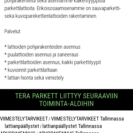
pohjarakenteitä sekä asennamme kaikentyyppisiä
parkettilattioita. Erikoisosaamisenamme on sauvaparketti-
sekä kuvioparekettienlattioiden rakentaminen.
Palvelut:
* lattioiden pohjarakenteiden asennus
* puulattioiden asennus ja saneeraus
* parkettilattioiden asennus, kaikki parkettityypit
* kuvioinnit parkettilattiaan
* lattian hionta sekä viimistely
TERA PARKETT LIITTYY SEURAAVIIN
TOIMINTA-ALOIHIN
VIIMESTELYTARVIKEET
VIIMESTELYTARVIKEET Tallinnassa
/
lattianpäällystet
lattianpäällystet Tallinnassa
/