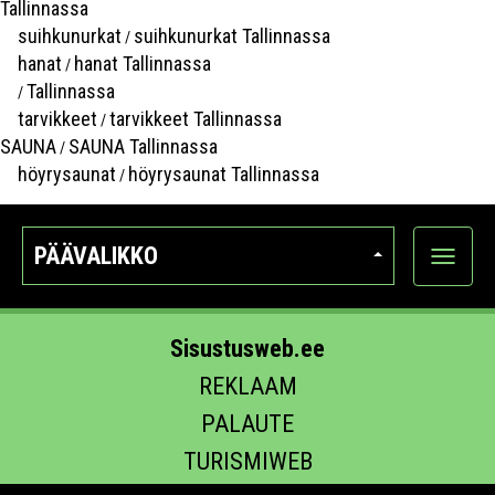
Tallinnassa
suihkunurkat
suihkunurkat Tallinnassa
/
hanat
hanat Tallinnassa
/
Tallinnassa
/
tarvikkeet
tarvikkeet Tallinnassa
/
SAUNA
SAUNA Tallinnassa
/
höyrysaunat
höyrysaunat Tallinnassa
/
PÄÄVALIKKO
Näytä
kategori
Sisustusweb.ee
REKLAAM
PALAUTE
TURISMIWEB