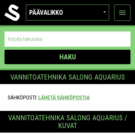
PÄÄVALIKKO
Näytä
kategor
HAKU
VANNITOATEHNIKA SALONG AQUARIUS
SÄHKÖPOSTI:
LÄHETÄ SÄHKÖPOSTIA
VANNITOATEHNIKA SALONG AQUARIUS /
KUVAT